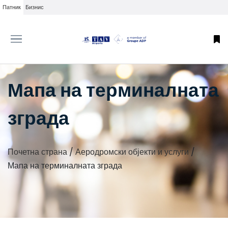
Патник
Бизнис
Мапа на терминалната
зграда
Почетна страна
/
Аеродромски објекти и услуги
/
Мапа на терминалната зграда