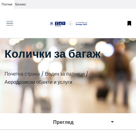
Патник
Бизнис
Колички за багаж
Почетна страна
/
Водич за патници
/
Аеродромски објекти и услуги
Преглед