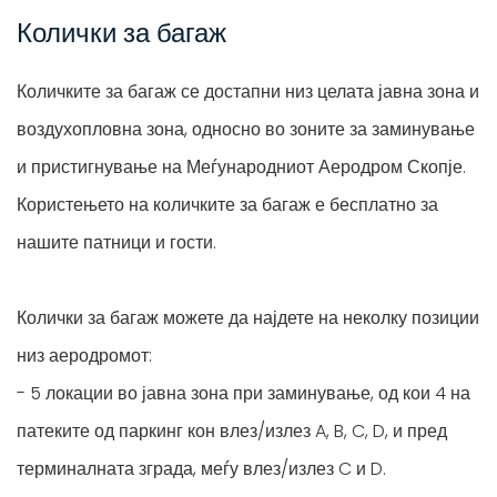
Колички за багаж
Количките за багаж се достапни низ целата јавна зона и
воздухопловна зона, односно во зоните за заминување
и пристигнување на Меѓународниот Аеродром Скопје.
Користењето на количките за багаж е бесплатно за
нашите патници и гости.
Колички за багаж можете да најдете на неколку позиции
низ аеродромот:
- 5 локации во јавна зона при заминување, од кои 4 на
патеките од паркинг кон влез/излез A, B, C, D, и пред
терминалната зграда, меѓу влез/излез C и D.