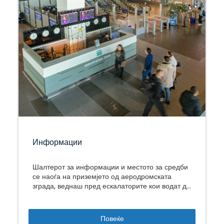
Информации
Шалтерот за информации и местото за средби
се наоѓа на приземјето од аеродромската
зграда, веднаш пред ескалаторите кои водат до
делот за заминувања.
Повеќе