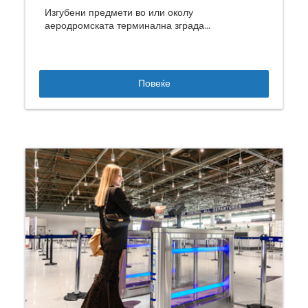
Изгубени предмети во или околу
аеродромската терминална зграда...
Повеќе