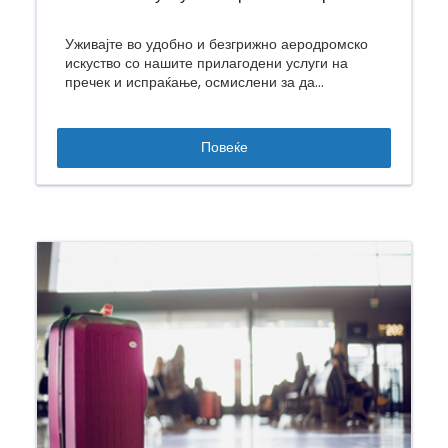
Уживајте во удобно и безгрижно аеродромско
искуство со нашите прилагодени услуги на
пречек и испраќање, осмислени за да
обезбедат патување без стрес.
Повеќе