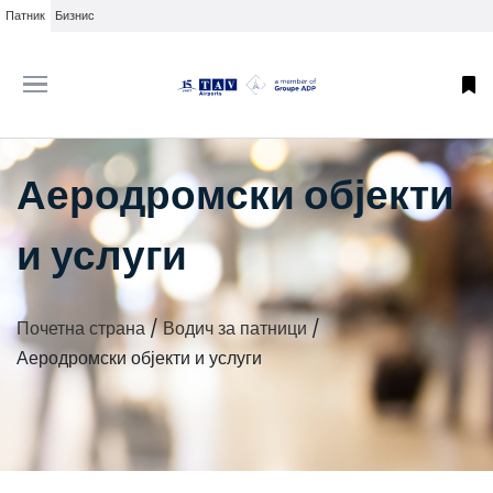
Патник
Бизнис
Аеродромски објекти
и услуги
Почетна страна
/
Водич за патници
/
Аеродромски објекти и услуги