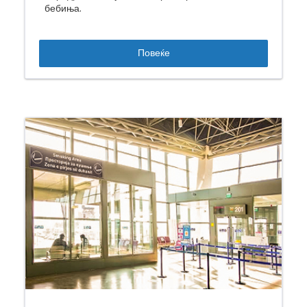
бебиња.
Повеќе