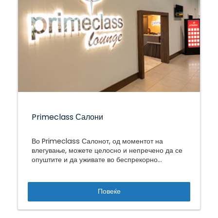
Primeclass Салони
Во Primeclass Салонот, од моментот на
влегување, можете целосно и непречено да се
опуштите и да уживате во беспрекорно
искуство што ви овозможува спокоен и мирен
престој пред вашиот лет.
Повеќе