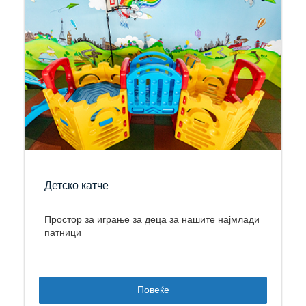
Детско катче
Простор за играње за деца за нашите најмлади
патници
Повеќе