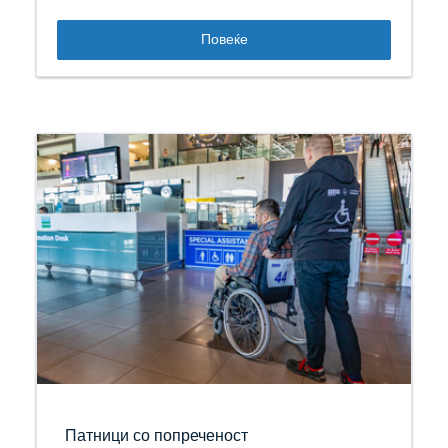
Повеќе
Патници со попреченост