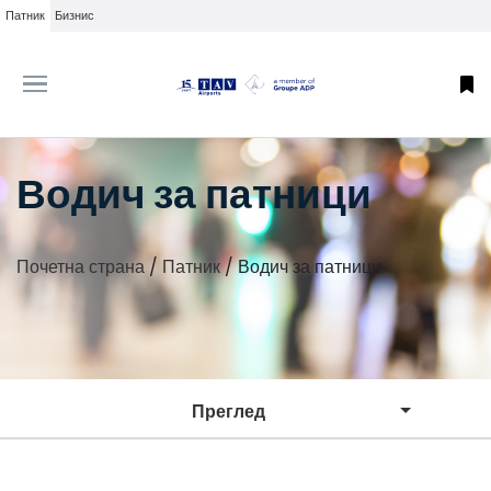
Патник
Бизнис
Водич за патници
Почетна страна
/
Патник
/
Водич за патници
Преглед