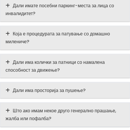
Дали имате посебни паркинг-места за лица со
инвалидитет?
Која е процедурата за патување со домашно
милениче?
Дали има колички за патници со намалена
способност за движење?
Дали има просторија за пушење?
Што ако имам некое друго генерално прашање,
жалба или пофалба?