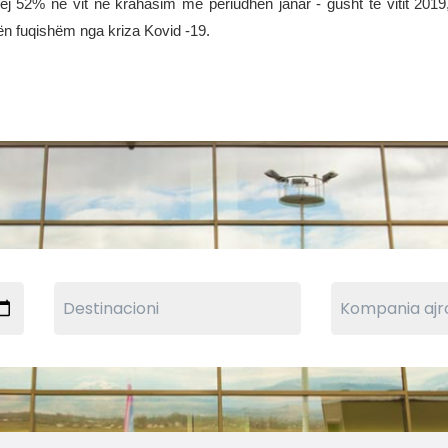
rej 52% në vit në krahasim me periudhën janar - gusht të vitit 2019
tën fuqishëm nga kriza Kovid -19.