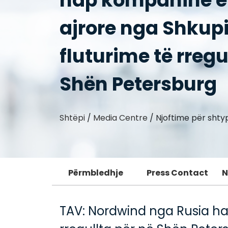
hap kompaninë e
ajrore nga Shkupi
fluturime të rregu
Shën Petersburg
Shtëpi
/
Media Centre
/
Njoftime për shty
Përmbledhje
Press Contact
N
TAV: Nordwind nga Rusia ha