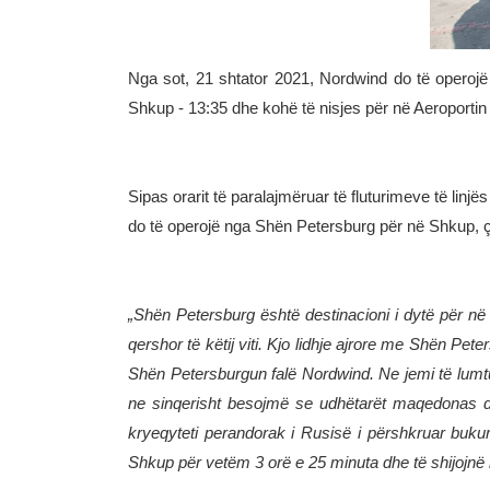
Nga sot, 21 shtator 2021, Nordwind do të operojë
Shkup - 13:35 dhe kohë të nisjes për në Aeroportin
Sipas orarit të paralajmëruar të fluturimeve të linj
do të operojë nga Shën Petersburg për në Shkup, çdo
„Shën Petersburg është destinacioni i dytë për n
qershor të këtij viti. Kjo lidhje ajrore me Shën P
Shën Petersburgun falë Nordwind. Ne jemi të lumtu
ne sinqerisht besojmë se udhëtarët maqedonas do të
kryeqyteti perandorak i Rusisë i përshkruar buku
Shkup për vetëm 3 orë e 25 minuta dhe të shijojnë 