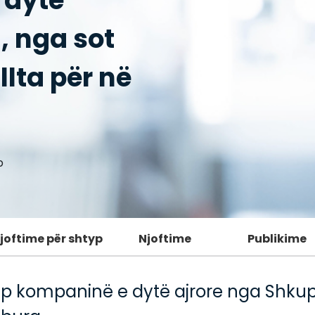
 dytë
, nga sot
llta për në
p
joftime për shtyp
Njoftime
Publikime
p kompaninë e dytë ajrore nga Shkupi,