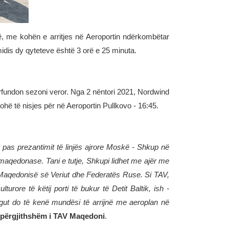
ë, me kohën e arritjes në Aeroportin ndërkombëtar
idis dy qyteteve është 3 orë e 25 minuta.
 përfundon sezoni veror. Nga 2 nëntori 2021, Nordwind
hë të nisjes për në Aeroportin Pullkovo - 16:45.
pas prezantimit të linjës ajrore Moskë - Shkup në
 maqedonase. Tani e tutje, Shkupi lidhet me ajër me
ë Maqedonisë së Veriut dhe Federatës Ruse. Si TAV,
rore të këtij porti të bukur të Detit Baltik, ish -
rgut do të kenë mundësi të arrijnë me aeroplan në
i përgjithshëm i TAV Maqedoni
.