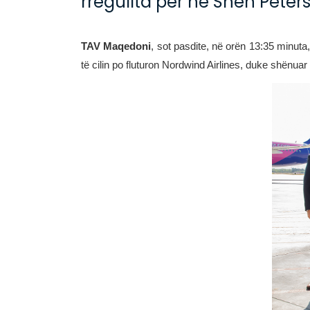
rregullta për në Shën Peter
TAV Maqedoni
,
s
ot pasdite, në orën 13:35 minuta
të cilin po fluturon Nordwind Airlines, duke shënuar h