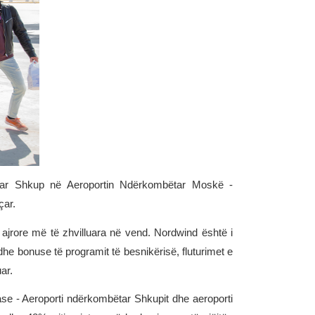
ëtar Shkup në Aeroportin Ndërkombëtar Moskë -
çar.
 ajrore më të zhvilluara në vend. Nordwind është i
e bonuse të programit të besnikërisë, fluturimet e
ar.
se - Aeroporti ndërkombëtar Shkupit dhe aeroporti