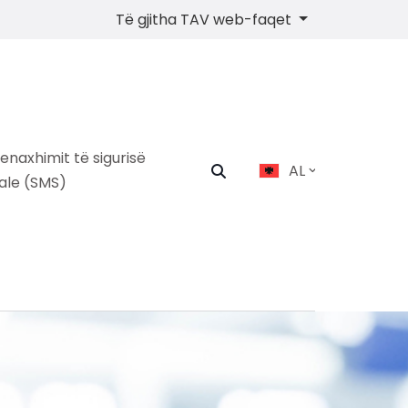
Të gjitha TAV web-faqet
menaxhimit të sigurisë
AL
ale (SMS)