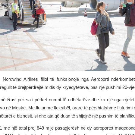
ordwind Airlines filloi të funksionojë nga Aeroporti ndërkomb
rregullt të drejtpërdrejtë midis dy kryeqyteteve, pas një pushimi 20-vje
në Rusi për sa i përket numrit të udhëtarëve dhe ka një nga rrjetet
në Moskë. Me fluturime fleksibël, orare të përshtatshme fluturimi dh
tarët e biznesit, si dhe ata që duan të shijojnë një pushim të planifiku
21 me një total prej 849 mijë pasagjerësh në dy aeroportet maqedona