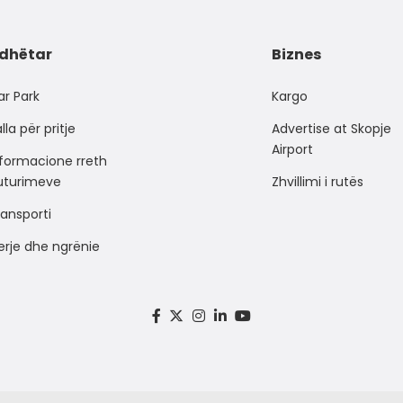
dhëtar
Biznes
ar Park
Kargo
lla për pritje
Advertise at Skopje
Airport
nformacione rreth
luturimeve
Zhvillimi i rutës
ansporti
erje dhe ngrënie