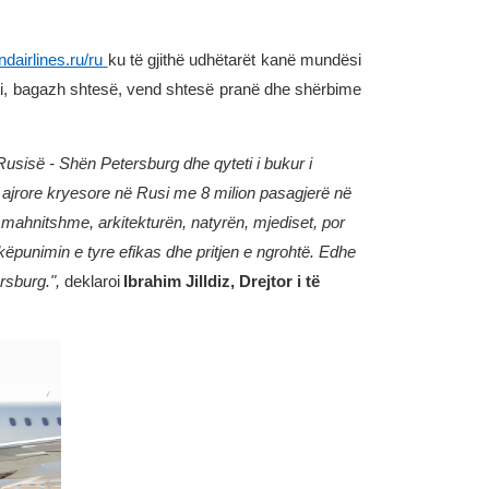
ndairlines.ru/ru
ku të gjithë udhëtarët kanë mundësi
vakti, bagazh shtesë, vend shtesë pranë dhe shërbime
i Rusisë - Shën Petersburg dhe qyteti i bukur i
at ajrore kryesore në Rusi me 8 milion pasagjerë në
e mahnitshme, arkitekturën, natyrën, mjediset, por
punimin e tyre efikas dhe pritjen e ngrohtë. Edhe
ersburg.",
deklaroi
Ibrahim Jilldiz, Drejtor i të