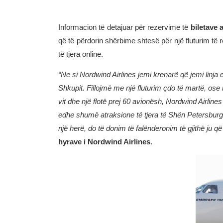
Informacion të detajuar për rezervime të
biletave 
që të përdorin shërbime shtesë për një fluturim të 
të tjera online.
“
Ne si Nordwind Airlines jemi krenarë që jemi linja e
Shkupit. Fillojmë me një fluturim çdo të martë, ose
vit dhe një flotë prej 60 avionësh, Nordwind Airlin
edhe shumë atraksione të tjera të Shën Petersburg
një herë, do të donim të falënderonim të gjithë ju që
hyrave i Nordwind Airlines
.