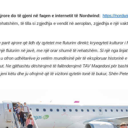
ajrore do të gjeni në faqen e internetit të Nordwind
:
https://nordwi
rehatshëm, të tilla si zgjedhja e vendit në aeroplan, zgjedhja e një 
 parë ajrore që lidh dy qytetet me fluturim direkt; kryeqyteti kulturor 
 një fluturim në javë, me një orar shumë të rehatshëm. Si një nga linj
es u ofron udhëtarëve jo vetëm mundësinë për të eksploruar historinë 
ut. Ne gjithashtu dëshirojmë të falënderojmë TAV Maqedoni për bashkë
 jeni këtu dhe ju ofrojmë që të vizitoni qytetin tonë të bukur, Shën Pet