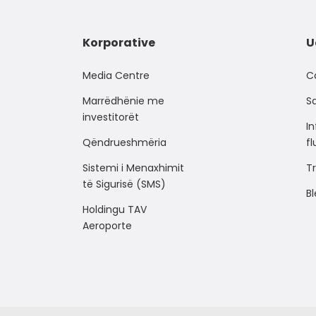
Korporative
U
Media Centre
C
Marrëdhënie me
Sa
investitorët
I
Qëndrueshmëria
f
Sistemi i Menaxhimit
Tr
të Sigurisë (SMS)
Bl
Holdingu TAV
Aeroporte