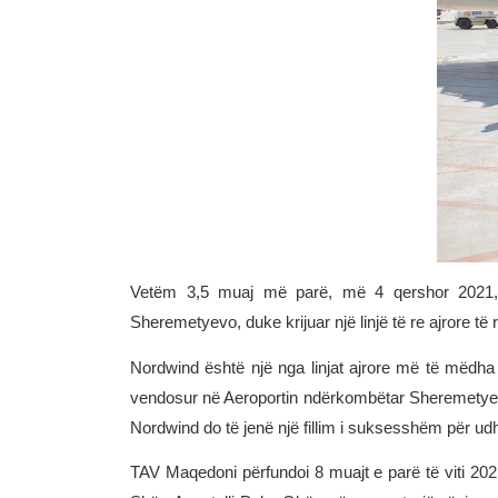
Vetëm 3,5 muaj më parë, më 4 qershor 2021, N
Sheremetyevo, duke krijuar një linjë të re ajrore të 
Nordwind është një nga linjat ajrore më të mëdha 
vendosur në Aeroportin ndërkombëtar Sheremetyevo 
Nordwind do të jenë një fillim i suksesshëm për udhë
TAV Maqedoni përfundoi 8 muajt e parë të viti 20