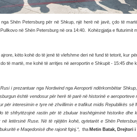
 nga Shën Petersburg për në Shkup, një herë në javë, çdo të mart
 Pullkovo në Shën Petersburg në ora 14:40. Kohëzgjatja e fluturimit m
ës ajrore, këto kohë do të jenë të vlefshme deri në fund të tetorit, kur
 të martë, me kohë të arritjes në aeroportin e Shkupit - 15:45 dhe ko
ë Rusi i prezantuar nga Nordwind nga Aeroporti ndërkombëtar Shkup, 
etersburgun është vendosur për herë të parë në historinë e aeroporteve
r për interesimin e tyre në zhvillimin e trafikut midis Republikës s
 shfrytëzojnë rastin për të zbuluar trashëgiminë historike dhe kultu
r në letërsinë Ruse. Në të njëjtën kohë, qytetarët e Shën Petersbu
bukuritë e Maqedonisë dhe rajonit fqinj.“,
tha
Metin Batak
,
Drejtori 