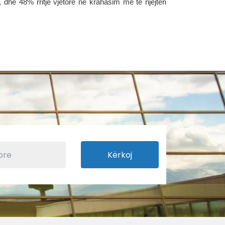
, dhe 48% rritje vjetore në krahasim me të njëjtën
Kërkoj