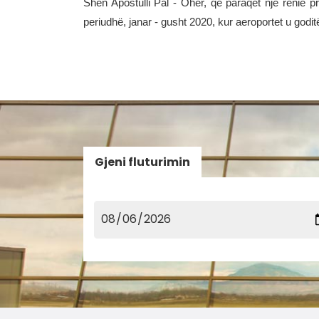
Shën Apostulli Pal - Ohër, që paraqet një rënie p
periudhë, janar - gusht 2020, kur aeroportet u godi
Gjeni fluturimin