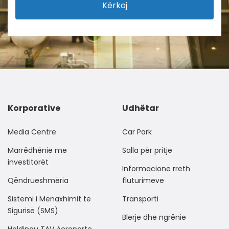
Kërkoj
Korporative
Udhëtar
Media Centre
Car Park
Marrëdhënie me
Salla për pritje
investitorët
Informacione rreth
Qëndrueshmëria
fluturimeve
Sistemi i Menaxhimit të
Transporti
Sigurisë (SMS)
Blerje dhe ngrënie
Holdingu TAV Aeroporte