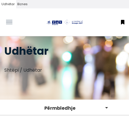
Udhëtar
Biznes
Udhëtar
Shtëpi
/
Udhëtar
Përmbledhje