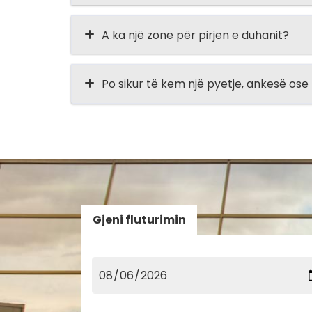
A ka një zonë për pirjen e duhanit?
Po sikur të kem një pyetje, ankesë os
Gjeni fluturimin