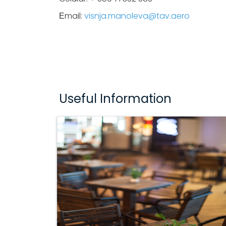
Еmail:
visnja.manoleva@tav.aero
Useful Information