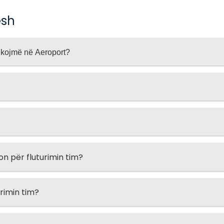
esh
shkojmë në Aeroport?
 për fluturimin tim?
urimin tim?