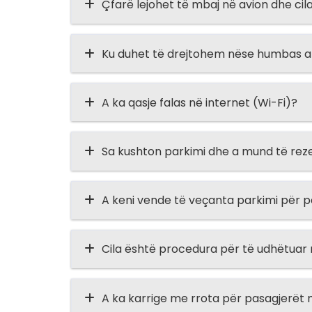
Çfarë lejohet të mbaj në avion dhe ci
Ku duhet të drejtohem nëse humbas ap
A ka qasje falas në internet (Wi-Fi)?
Sa kushton parkimi dhe a mund të rez
A keni vende të veçanta parkimi për p
Cila është procedura për të udhëtuar
A ka karrige me rrota për pasagjerët m