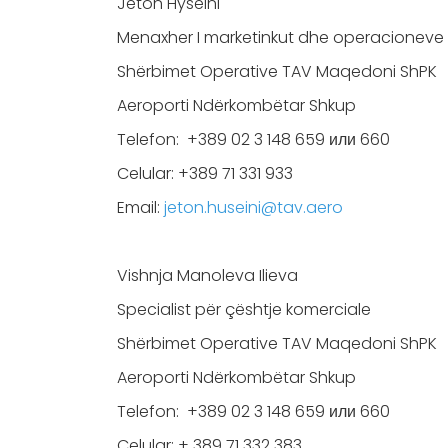
Jeton Hyseini
Menaxher I marketinkut dhe operacioneve
Shërbimet Operative TAV Maqedoni ShPK
Aeroporti Ndërkombëtar Shkup
Telefon: +389 02 3 148 659 или 660
Celular: +389 71 331 933
Email:
jeton.huseini@tav.aero
Vishnja Manoleva Ilieva
Specialist për çështje komerciale
Shërbimet Operative TAV Maqedoni ShPK
Aeroporti Ndërkombëtar Shkup
Telefon: +389 02 3 148 659 или 660
Celular: + 389 71 332 383