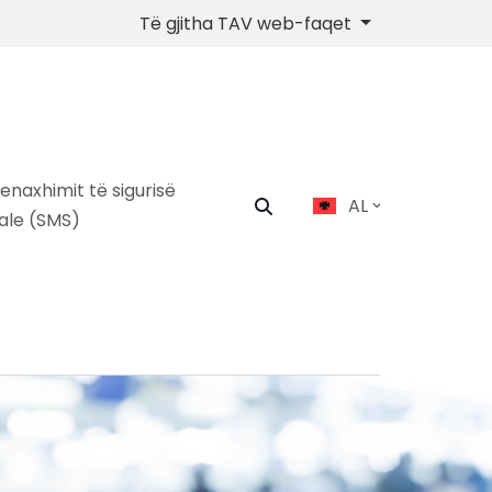
Të gjitha TAV web-faqet
menaxhimit të sigurisë
AL
ale (SMS)