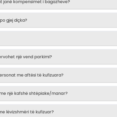
lat janë kompensimet i bagazheve?
o gjej diçka?
ervohet një vend parkimi?
ersonat me aftësi të kufizuara?
 me një kafshë shtëpiake/manar?
e lëvizshmëri të kufizuar?