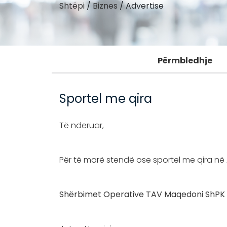
Shtëpi
/
Biznes
/
Advertise
Përmbledhje
Sportel me qira
Të nderuar,
Për të marë stendë ose sportel me qira në 
Shërbimet Operative TAV Maqedoni ShPK