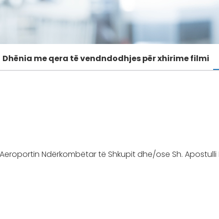
Dhënia me qera të vendndodhjes për xhirime filmi
Aeroportin Ndërkombëtar të Shkupit dhe/ose Sh. Apostulli P