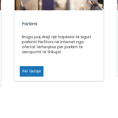
Parkimi
Rruga juaj drejt një hapësire të sigurt
parkimi! Përfitoni në internet nga
ofertat tërheqëse për parkim të
aeroportit të Shkupit
Për detaje