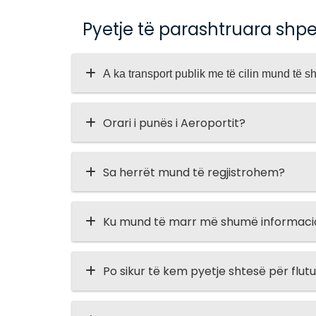
Pyetje të parashtruara shp
A ka transport publik me të cilin mund të 
Orari i punës i Aeroportit?
Sa herrët mund të regjistrohem?
Ku mund të marr më shumë informacion
Po sikur të kem pyetje shtesë për flut