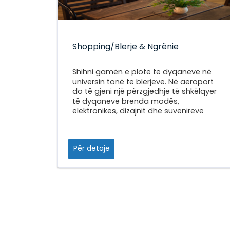
Shopping/Blerje & Ngrënie
Shihni gamën e plotë të dyqaneve në
universin tonë të blerjeve. Në aeroport
do të gjeni një përzgjedhje të shkëlqyer
të dyqaneve brenda modës,
elektronikës, dizajnit dhe suvenireve
Për detaje