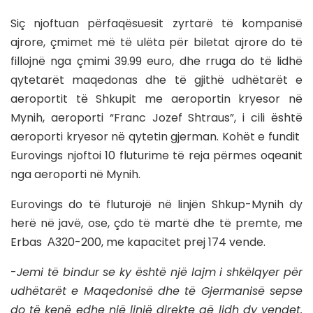
Siç njoftuan përfaqësuesit zyrtarë të kompanisë
ajrore, çmimet më të ulëta për biletat ajrore do të
fillojnë nga çmimi 39.99 euro, dhe rruga do të lidhë
qytetarët maqedonas dhe të gjithë udhëtarët e
aeroportit të Shkupit me aeroportin kryesor në
Mynih, aeroporti “Franc Jozef Shtraus”, i cili është
aeroporti kryesor në qytetin gjerman. Kohët e fundit
Eurovings njoftoi 10 fluturime të reja përmes oqeanit
nga aeroporti në Mynih.
Eurovings do të fluturojë në linjën Shkup-Mynih dy
herë në javë, ose, çdo të martë dhe të premte, me
Erbas А320-200, me kapacitet prej 174 vende.
-
Jemi të bindur se ky është një lajm i shkëlqyer për
udhëtarët e Maqedonisë dhe të Gjermanisë sepse
do të kenë edhe një linjë direkte që lidh dy vendet.