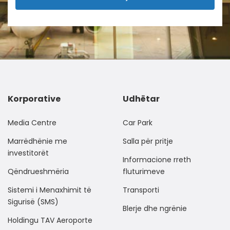
Korporative
Udhëtar
Media Centre
Car Park
Marrëdhënie me
Salla për pritje
investitorët
Informacione rreth
Qëndrueshmëria
fluturimeve
Sistemi i Menaxhimit të
Transporti
Sigurisë (SMS)
Blerje dhe ngrënie
Holdingu TAV Aeroporte