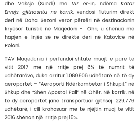
dhe Vaksjo (Suedi) me
Viz er
-in, ndërsa
Katar
Ervejs
,
gjithashtu në korrik
, vendosi fluturim direkt
deri në Doha. Sezoni veror përsëri në destinacionin
kryesor turistik në Maqedoni - Ohri, u shënua me
hapjen e linjës së re direkte deri në Katovicë në
Poloni.
TAV Maqedonia i përfundoi shtatë muajt e parë të
vitit 2017 me një rritje prej 8% të numrit të
udhëtarëve, duke arritur 1.089.906 udhëtarë në të dy
aeroportet – “Aeroporti Ndërkombëtar i Shkupit” në
Shkup dhe “Shën Apostol Pali” në Ohër. Në korrik, në
të dy aeroportet janë transportuar gjithsej 229.776
udhëtarë, i cili krahasuar me të njëjtin muaj të vitit
2016 shënon një rritje prej 15%.