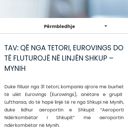
Përmbledhje
TAV: QË NGA TETORI, EUROVINGS DO
TË FLUTUROJË NË LINJËN SHKUP –
MYNIH
Duke filluar nga 31 tetori, kompania ajrore me buxhet
të ulët Eurovings (Eurowings), anëtare e grupit
Lufthansa, do të hapë linjë të re nga Shkupi në Mynih,
duke lidhur aeroportin e Shkupit “Aeroporti
Ndërkombëtar i Shkupit” me aeroportin
ndërkombëtar në Mynih.