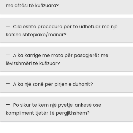
me aftësi të kufizuara?
Cila është procedura për të udhëtuar me një
kafshë shtëpiake/manar?
A ka karrige me rrota për pasagjerët me
lëvizshmëri të kufizuar?
A ka një zonë për pirjen e duhanit?
Po sikur të kem një pyetje, ankesë ose
kompliment tjetër të përgjithshëm?