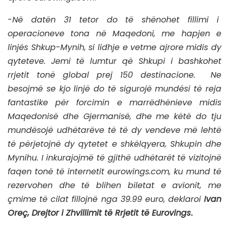
-
Në datën 31 tetor do të shënohet fillimi i
operacioneve tona në Maqedoni, me hapjen e
linjës Shkup-Mynih, si lidhje e vetme ajrore midis dy
qyteteve. Jemi të lumtur që Shkupi i bashkohet
rrjetit tonë global prej 150 destinacione. Ne
besojmë se kjo linjë do të sigurojë mundësi të reja
fantastike për forcimin e marrëdhënieve midis
Maqedonisë dhe Gjermanisë, dhe me këtë do tju
mundësojë udhëtarëve të të dy vendeve më lehtë
të përjetojnë dy qytetet e shkëlqyera, Shkupin dhe
Mynihu. I inkurajojmë të gjithë udhëtarët të vizitojnë
faqen tonë të internetit eurowings.com, ku mund të
rezervohen dhe të blihen biletat e avionit, me
çmime të cilat fillojnë nga 39.99 euro, deklaroi
Ivan
Oreç, Drejtor i Zhvillimit të Rrjetit të Eurovings
.