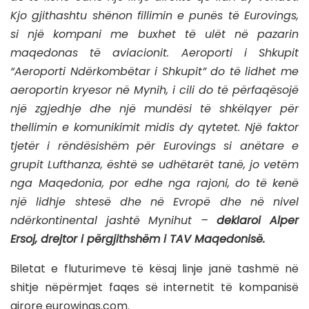
Kjo gjithashtu shënon fillimin e punës të Eurovings,
si një kompani me buxhet të ulët në pazarin
maqedonas të aviacionit. Aeroporti i Shkupit
“Aeroporti Ndërkombëtar i Shkupit” do të lidhet me
aeroportin kryesor në Mynih, i cili do të përfaqësojë
një zgjedhje dhe një mundësi të shkëlqyer për
thellimin e komunikimit midis dy qytetet. Një faktor
tjetër i rëndësishëm për Eurovings si anëtare e
grupit Lufthanza, është se udhëtarët tanë, jo vetëm
nga Maqedonia, por edhe nga rajoni, do të kenë
një lidhje shtesë dhe në Evropë dhe në nivel
ndërkontinental jashtë Mynihut –
deklaroi Alper
Ersoj, drejtor i përgjithshëm i TAV Maqedonisë.
Biletat e fluturimeve të kësaj linje janë tashmë në
shitje nëpërmjet faqes së internetit të kompanisë
ajrore eurowings.com.