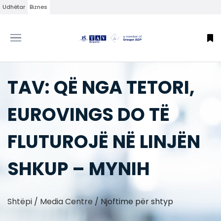
Udhëtar
Biznes
TAV: QË NGA TETORI,
EUROVINGS DO TË
FLUTUROJË NË LINJËN
SHKUP – MYNIH
Shtëpi
/
Media Centre
/
Njoftime për shtyp