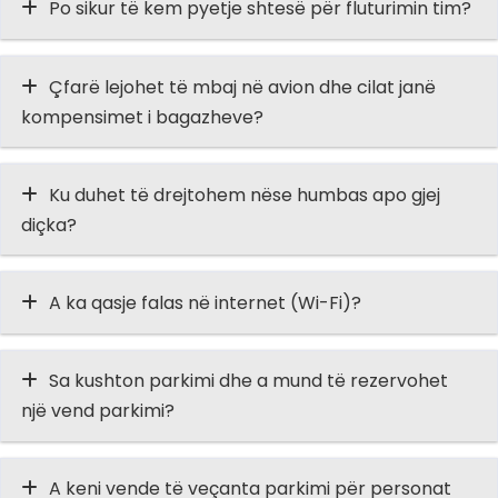
Po sikur të kem pyetje shtesë për fluturimin tim?
Çfarë lejohet të mbaj në avion dhe cilat janë
kompensimet i bagazheve?
Ku duhet të drejtohem nëse humbas apo gjej
diçka?
A ka qasje falas në internet (Wi-Fi)?
Sa kushton parkimi dhe a mund të rezervohet
një vend parkimi?
A keni vende të veçanta parkimi për personat