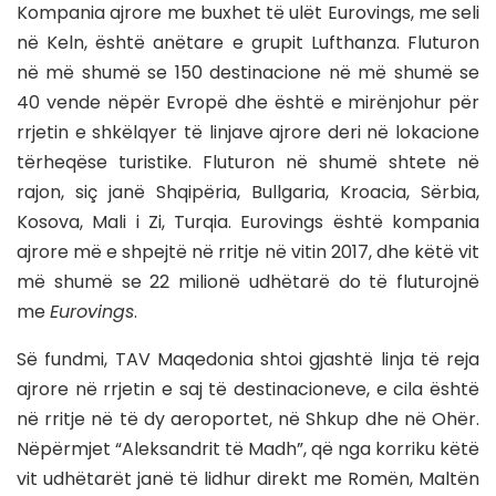
Kompania ajrore me buxhet të ulët Eurovings, me seli
në Keln, është anëtare e grupit Lufthanza. Fluturon
në më shumë se 150 destinacione në më shumë se
40 vende nëpër Evropë dhe është e mirënjohur për
rrjetin e shkëlqyer të linjave ajrore deri në lokacione
tërheqëse turistike. Fluturon në shumë shtete në
rajon, siç janë Shqipëria, Bullgaria, Kroacia, Sërbia,
Kosova, Mali i Zi, Turqia. Eurovings është kompania
ajrore më e shpejtë në rritje në vitin 2017, dhe këtë vit
më shumë se 22 milionë udhëtarë do të fluturojnë
me
Eurovings
.
Së fundmi, TAV Maqedonia shtoi gjashtë linja të reja
ajrore në rrjetin e saj të destinacioneve, e cila është
në rritje në të dy aeroportet, në Shkup dhe në Ohër.
Nëpërmjet “Aleksandrit të Madh”, që nga korriku këtë
vit udhëtarët janë të lidhur direkt me Romën, Maltën