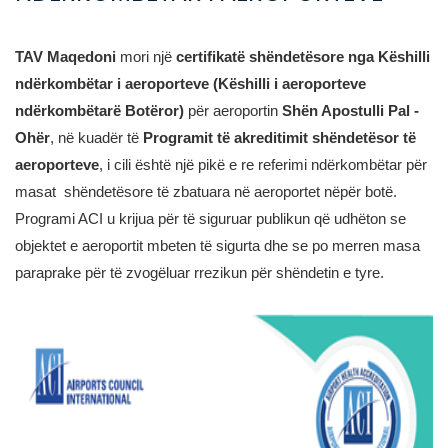
TAV Maqedoni
mori një
certifikatë shëndetësore nga Këshilli
ndërkombëtar i aeroporteve (Këshilli i aeroporteve
ndërkombëtarë Botëror)
për aeroportin
Shën Apostulli Pal -
Ohër
, në kuadër të
Programit të akreditimit shëndetësor të
aeroporteve
, i cili është një pikë e re referimi ndërkombëtar për
masat shëndetësore të zbatuara në aeroportet nëpër botë.
Programi ACI u krijua për të siguruar publikun që udhëton se
objektet e aeroportit mbeten të sigurta dhe se po merren masa
paraprake për të zvogëluar rrezikun për shëndetin e tyre.