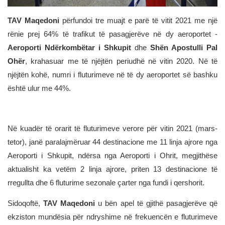
TAV Maqedoni
përfundoi tre muajt e parë të vitit 2021 me një
rënie prej 64% të trafikut të pasagjerëve në dy aeroportet -
Aeroporti Ndërkombëtar i Shkupit
dhe
Shën Apostulli Pal
Ohër
, krahasuar me të njëjtën periudhë në vitin 2020. Në të
njëjtën kohë, numri i fluturimeve në të dy aeroportet së bashku
është ulur me 44%.
Në kuadër të orarit të fluturimeve verore për vitin 2021 (mars-
tetor), janë paralajmëruar 44 destinacione me 11 linja ajrore nga
Aeroporti i Shkupit, ndërsa nga Aeroporti i Ohrit, megjithëse
aktualisht ka vetëm 2 linja ajrore, priten 13 destinacione të
rregullta dhe 6 fluturime sezonale çarter nga fundi i qershorit.
Sidoqoftë,
TAV Maqedoni
u bën apel të gjithë pasagjerëve që
ekziston mundësia për ndryshime në frekuencën e fluturimeve