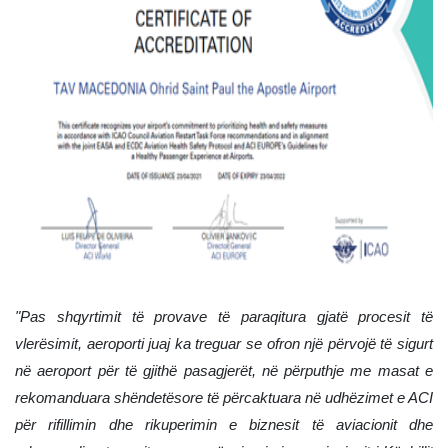
"Pas shqyrtimit të provave të paraqitura gjatë procesit të
vlerësimit, aeroporti juaj ka treguar se ofron një përvojë të sigurt
në aeroport për të gjithë pasagjerët, në përputhje me masat e
rekomanduara shëndetësore të përcaktuara në udhëzimet e ACI
për rifillimin dhe rikuperimin e biznesit të aviacionit dhe