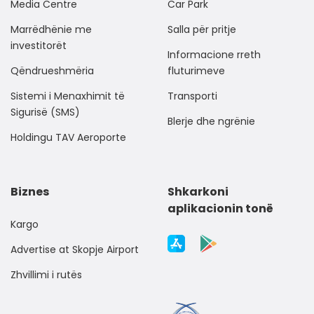
Media Centre
Car Park
Marrëdhënie me
Salla për pritje
investitorët
Informacione rreth
Qëndrueshmëria
fluturimeve
Sistemi i Menaxhimit të
Transporti
Sigurisë (SMS)
Blerje dhe ngrënie
Holdingu TAV Aeroporte
Biznes
Shkarkoni
aplikacionin tonë
Kargo
Advertise at Skopje Airport
Zhvillimi i rutës