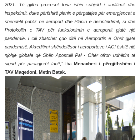
2021. Të gjitha proceset tona ishin subjekt i auditimit dhe
inspektimit, duke përfshirë planin e përgatitjes për emergjencat e
shëndetit publik në aeroport dhe Planin e dezinfektimit, si dhe
Protokollin e TAV për funksionimin e aeroportit gjatë një
pandemie, i cili zbatohet çdo ditë në Aeroportin e Ohrit gjatë
pandemisë. Akreditimi shëndetësor i aeroporteve i ACI është një
njohje globale që Shën Apostulli Pal - Ohër ofron udhëtim të
sigurt për pasagjerët tanë,"
tha
Menaxheri i përgjithshëm i
TAV Maqedoni, Metin Batak.