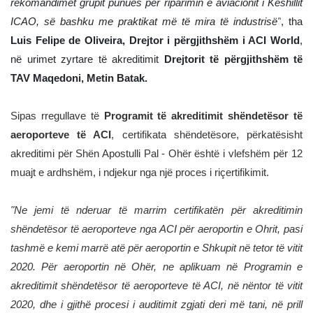
rekomandimet grupit punues për riparimin e aviacionit i Këshillit
ICAO, së bashku me praktikat më të mira të industrisë"
, tha
Luis Felipe de Oliveira, Drejtor i përgjithshëm i ACI World
,
në urimet zyrtare të akreditimit
Drejtorit të përgjithshëm të
TAV Maqedoni, Metin Batak.
Sipas rregullave të
Programit të akreditimit shëndetësor të
aeroporteve të ACI
, certifikata shëndetësore, përkatësisht
akreditimi për Shën Apostulli Pal - Ohër është i vlefshëm për 12
muajt e ardhshëm, i ndjekur nga një proces i riçertifikimit.
"Ne jemi të nderuar të marrim certifikatën për akreditimin
shëndetësor të aeroporteve nga ACI për aeroportin e Ohrit, pasi
tashmë e kemi marrë atë për aeroportin e Shkupit në tetor të vitit
2020. Për aeroportin në Ohër, ne aplikuam në Programin e
akreditimit shëndetësor të aeroporteve të ACI, në nëntor të vitit
2020, dhe i gjithë procesi i auditimit zgjati deri më tani, në prill