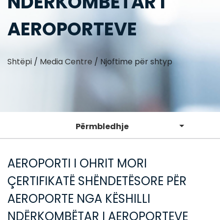
NDËRKOMBËTAR I
AEROPORTEVE
Shtëpi
/
Media Centre
/
Njoftime për shtyp
Përmbledhje
AEROPORTI I OHRIT MORI
ÇERTIFIKATË SHËNDETËSORE PËR
AEROPORTE NGA KËSHILLI
NDËRKOMBËTAR I AEROPORTEVE