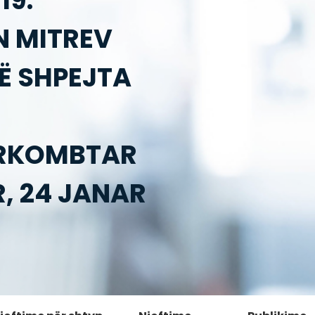
19:
N MITREV
TË SHPEJTA
ËRKOMBTAR
R, 24 JANAR