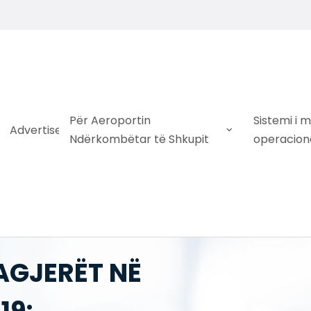
Për Aeroportin
Sistemi i 
Advertise
Ndërkombëtar të Shkupit
operacion
AGJERËT NË