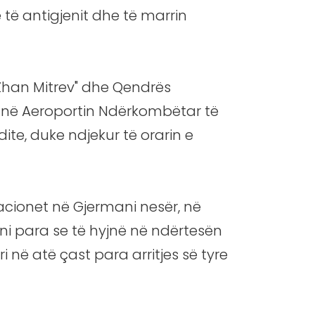
ë të antigjenit dhe të marrin
 "Zhan Mitrev" dhe Qendrës
ëm në Aeroportin Ndërkombëtar të
dite, duke ndjekur të orarin e
acionet në Gjermani nesër, në
ni para se të hyjnë në ndërtesën
i në atë çast para arritjes së tyre