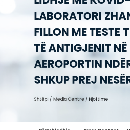
LIDHJE ME KOVID-
LABORATORI ZHA
FILLON ME TESTE 
TË ANTIGJENIT NË
AEROPORTIN ND
SHKUP PREJ NESË
Shtëpi
/
Media Centre
/
Njoftime