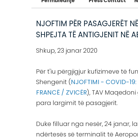
Përmbledhje
Press Contact
N
NJOFTIM PËR PASAGJERËT NË 
SHPEJTA TË ANTIGJENIT NË 
Shkup, 23 janar 2020
Për t'iu përgjigjur kufizimeve të 
Shengenit (
NJOFTIMI - COVID-19:
FRANCË / ZVICËR
), TAV Maqedoni g
para largimit të pasagjerit.
Duke filluar nga nesër, 24 janar
ndërtesës së terminalit të Aeropo