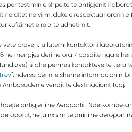
për testimin e shpejtë të antigjenit i laborator
 në ditët në vijim, duke e respektuar orarin e
r kufizimet e reja të udhëtimit.
vetë provën, ju lutemi kontaktoni laboratorin
 8 në mëngjes deri në ora 7 pasdite nga e hë
 fundjavë) si dhe përmes kontakteve të tjera
trev"
, ndërsa për më shumë informacion mbi 
i Ambasadën e vendit të destinacionit tuaj.
 shpejtë antigjeni në Aeroportin Ndërkombëta
aeroportit, ne ju nxisim të arrini në aeroport 