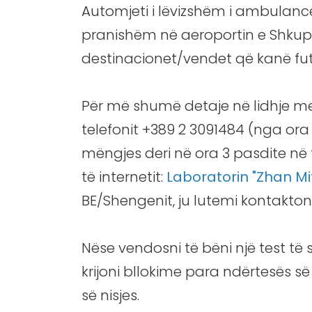
Automjeti i lëvizshëm i ambulancës 
pranishëm në aeroportin e Shkupit
destinacionet/vendet që kanë futu
Për më shumë detaje në lidhje me 
telefonit +389 2 3091484 (nga ora
mëngjes deri në ora 3 pasdite në
të internetit:
Laboratorin "Zhan Mi
BE/Shengenit, ju lutemi kontakton
Nëse vendosni të bëni një test të
krijoni bllokime para ndërtesës së 
së nisjes.