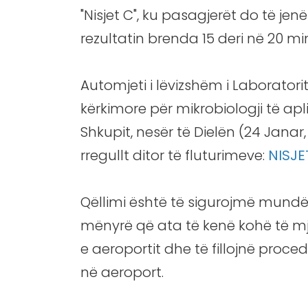
"Nisjet C", ku pasagjerët do të jen
rezultatin brenda 15 deri në 20 m
Automjeti i lëvizshëm i Laboratori
kërkimore për mikrobiologji të ap
Shkupit, nesër të Dielën (24 Janar,
rregullt ditor të fluturimeve:
NISJE
Qëllimi është të sigurojmë mundë
mënyrë që ata të kenë kohë të mja
e aeroportit dhe të fillojnë proced
në aeroport.