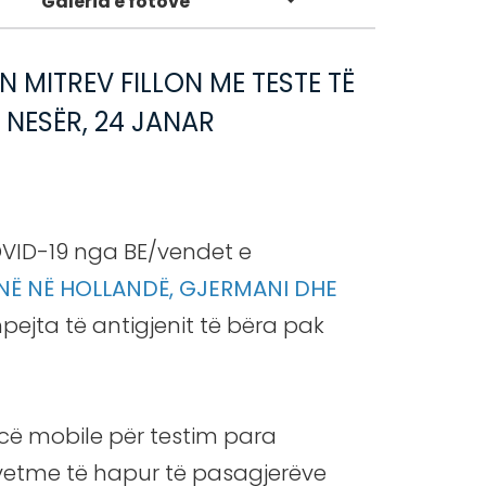
Galeria e fotove
 MITREV FILLON ME TESTE TË
NESËR, 24 JANAR
 KOVID-19 nga BE/vendet e
JNË NË HOLLANDË, GJERMANI DHE
hpejta të antigjenit të bëra pak
ncë mobile për testim para
ë vetme të hapur të pasagjerëve