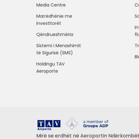
Media Centre
C
Marrëdhënie me
Sa
investitorët
I
Qëndrueshmëria
f
Sistemi i Menaxhimit
Tr
të Sigurisë (SMS)
Bl
Holdingu TAV
Aeroporte
Mirë se erdhët në Aeroportin Ndërkombë