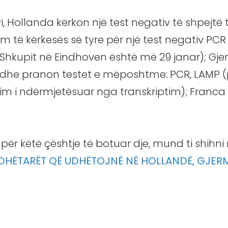
i, Hollanda kërkon një test negativ të shpejtë t
sim të kërkesës së tyre për një test negativ PC
 i Shkupit në Eindhoven është më 29 janar); Gj
ë dhe pranon testet e mëposhtme: PCR, LAMP (p
m i ndërmjetësuar nga transkriptim); Franca 
për këtë çështje të botuar dje, mund ti shihni n
 UDHËTARËT QË UDHËTOJNË NË HOLLANDË, GJER