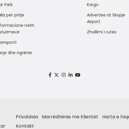
ar Park
Kargo
lla për pritje
Advertise at Skopje
Airport
nformacione rreth
luturimeve
Zhvillimi i rutës
ansporti
erje dhe ngrënie
Privatësia
Marrëdhënie me Klientët
Harta e faq
Kontakt
tar