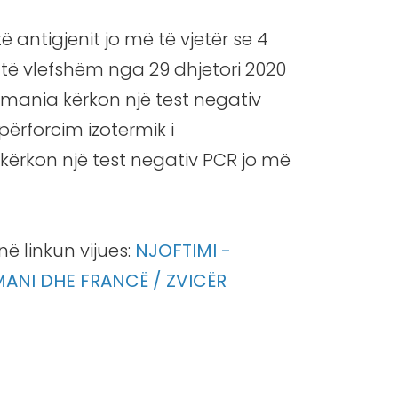
ë antigjenit jo më të vjetër se 4
R të vlefshëm nga 29 dhjetori 2020
ermania kërkon një test negativ
ërforcim izotermik i
kërkon një test negativ PCR jo më
ë linkun vijues:
NJOFTIMI -
MANI DHE FRANCË / ZVICËR