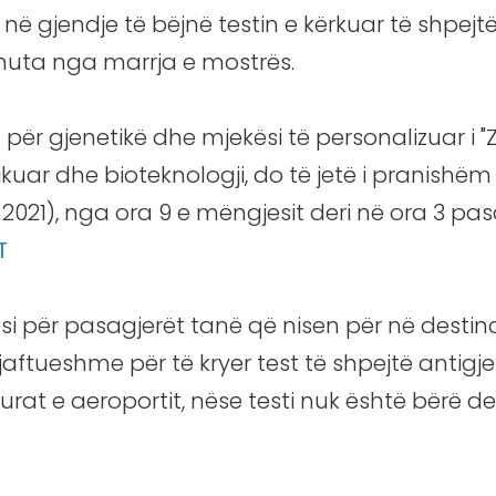
ë në gjendje të bëjnë testin e kërkuar të shpejt
inuta nga marrja e mostrës.
t për gjenetikë dhe mjekësi të personalizuar i
likuar dhe bioteknologji, do të jetë i pranish
 2021), nga ora 9 e mëngjesit deri në ora 3 pas
T
si për pasagjerët tanë që nisen për në destin
ftueshme për të kryer test të shpejtë antigje
urat e aeroportit, nëse testi nuk është bërë der