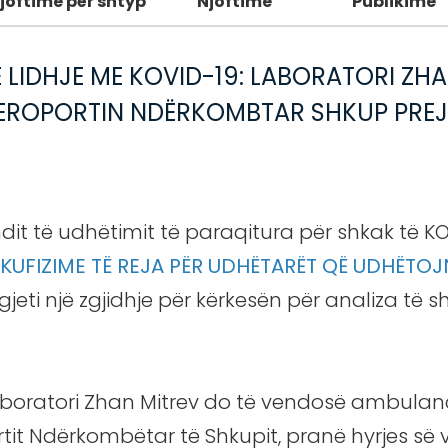
joftime për shtyp
Njoftime
Publikime
LIDHJE ME KOVID-19: LABORATORI ZHAN
AEROPORTIN NDËRKOMBTAR SHKUP PREJ 
fundit të udhëtimit të paraqitura për shkak të
 KUFIZIME TË REJA PËR UDHËTARËT QË UDHËTO
jeti një zgjidhje për kërkesën për analiza të s
, laboratori Zhan Mitrev do të vendosë ambula
rtit Ndërkombëtar të Shkupit, pranë hyrjes s