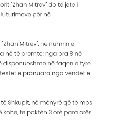
it "Zhan Mitrev" do të jetë i
 fluturimeve për në
 "Zhan Mitrev", në numrin e
na në të premte; nga ora 8 në
 të disponueshme në faqen e tyre
testet e pranuara nga vendet e
r të Shkupit, në mënyrë që të mos
në kohë, të paktën 3 orë para orës