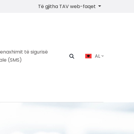
Të gjitha TAV web-faqet
menaxhimit të sigurisë
AL
ale (SMS)