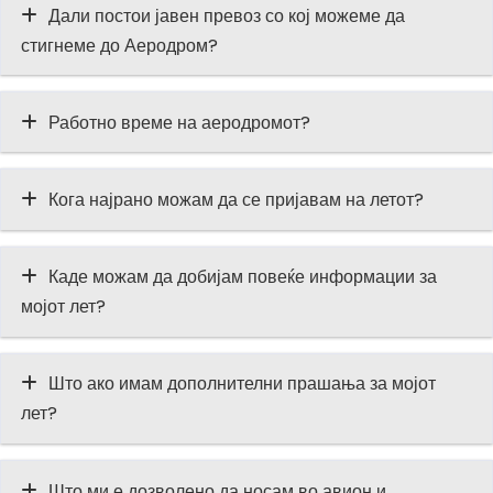
Дали постои јавен превоз со кој можеме да
стигнеме до Аеродром?
Работно време на аеродромот?
Кога најрано можам да се пријавам на летот?
Каде можам да добијам повеќе информации за
мојот лет?
Што ако имам дополнителни прашања за мојот
лет?
Што ми е дозволено да носам во авион и