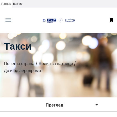
Патник
Бизнис
Такси
Почетна страна
/
Водич за патници
/
До и од аеродромот
Преглед