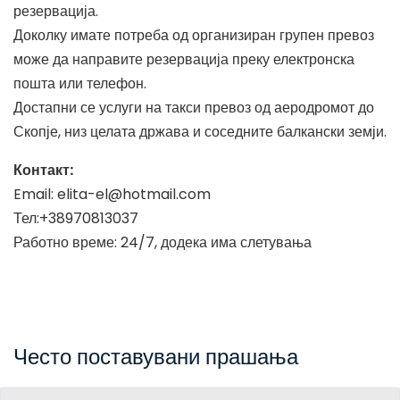
резервација.
Доколку имате потреба од организиран групен превоз
може да направите резервација преку електронска
пошта или телефон.
Достапни се услуги на такси превоз од аеродромот до
Скопје, низ целата држава и соседните балкански земји.
Контакт:
Email:
elita-el@hotmail.com
Тел:+38970813037
Работно време: 24/7, додека има слетувања
Често поставувани прашања