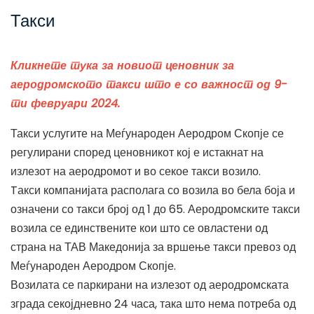
Такси
Кликнете тука за новиот ценовник за
аеродромското такси што е со важност од 9-
ти февруари 2024.
Такси услугите на Меѓународен Аеродром Скопје се
регулирани според ценовникот кој е истакнат на
излезот на аеродромот и во секое такси возило.
Tакси компанијата располага со возила во бела боја и
означени со такси број од 1 до 65. Аеродромските такси
возила се единствените кои што се овластени од
страна на ТАВ Македонија за вршење такси превоз од
Меѓународен Аеродром Скопје.
Возилата се паркирани на излезот од аеродромската
зграда секојдневно 24 часа, така што нема потреба од