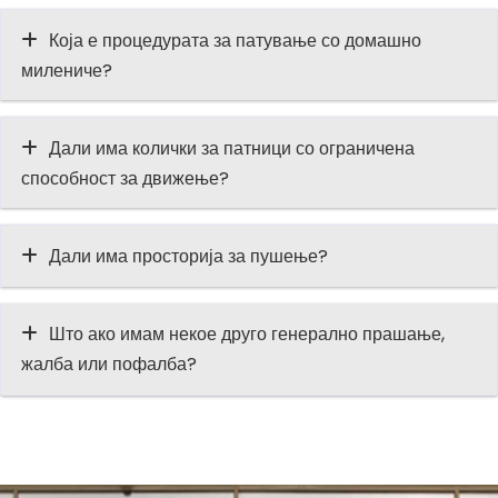
Која е процедурата за патување со домашно
милениче?
Дали има колички за патници со ограничена
способност за движење?
Дали има просторија за пушење?
Што ако имам некое друго генерално прашање,
жалба или пофалба?