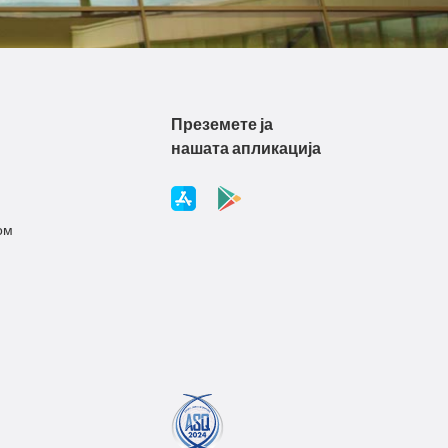
Преземете ја
нашата апликација
ом