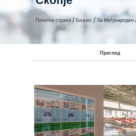
Скопје
Почетна страна
/
Бизнис
/
За Меѓународен 
Преглед