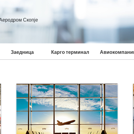
Аеродром Скопје
Заедница
Карго терминал
Авиокомпани