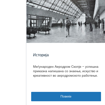
Историја
Меѓународен Аеродром Скопје - успешна
приказна напишана со знаење, искуство и
креативност во аеродромското работење.
Повеќе