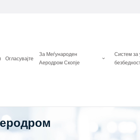
За Меѓународен
Систем за
и
Огласувајте
Аеродром Скопје
безбеднос
Аеродром