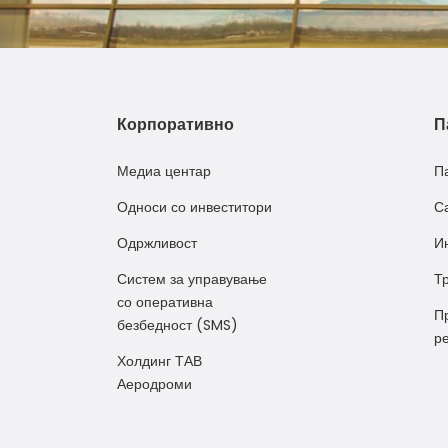
Корпоративно
П
Медиа центар
П
Односи со инвеститори
С
Одржливост
И
Систем за управување
Т
со оперативна
П
безбедност (SMS)
р
Холдинг ТАВ
Аеродроми