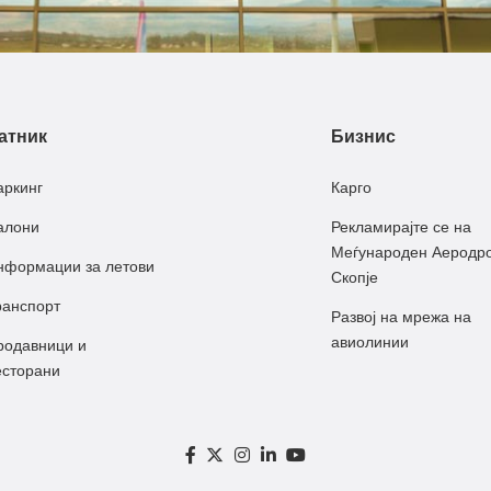
атник
Бизнис
аркинг
Карго
алони
Рекламирајте се на
Меѓународен Аеродр
нформации за летови
Скопје
ранспорт
Развој на мрежа на
авиолинии
родавници и
есторани