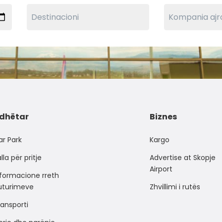
dhëtar
Biznes
ar Park
Kargo
lla për pritje
Advertise at Skopje
Airport
nformacione rreth
luturimeve
Zhvillimi i rutës
ansporti