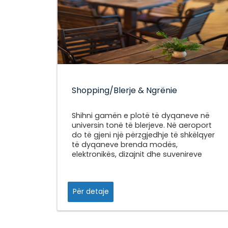
Shopping/Blerje & Ngrënie
Shihni gamën e plotë të dyqaneve në
universin tonë të blerjeve. Në aeroport
do të gjeni një përzgjedhje të shkëlqyer
të dyqaneve brenda modës,
elektronikës, dizajnit dhe suvenireve
Për detaje