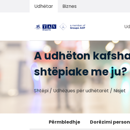
Udhëtar
Biznes
Ud
A udhëton kafsha
shtëpiake me ju?
Shtëpi
/
Udhëzues për udhëtarët
/
Nisjet
Përmbledhje
Dorëzimi persona