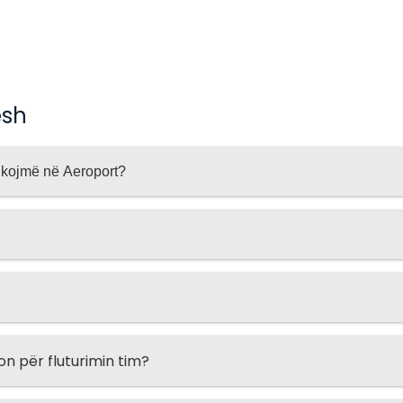
esh
shkojmë në Aeroport?
 për fluturimin tim?