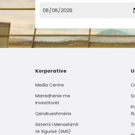
Korporative
U
Media Centre
C
Marrëdhënie me
Sa
investitorët
I
Qëndrueshmëria
f
Sistemi i Menaxhimit
Tr
të Sigurisë (SMS)