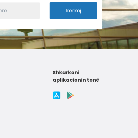
Kërkoj
Shkarkoni
aplikacionin tonë