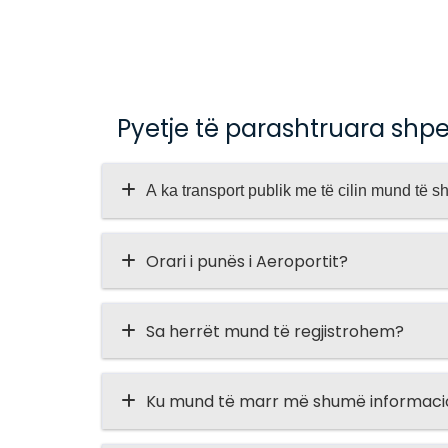
Pyetje të parashtruara shp
A ka transport publik me të cilin mund të 
Orari i punës i Aeroportit?
Sa herrët mund të regjistrohem?
Ku mund të marr më shumë informacion