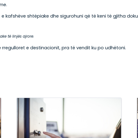
hme.
rtin e kafshëve shtëpiake dhe sigurohuni që të keni të gjitha 
ake të linjës ajrore.
rregulloret e destinacionit, pra të vendit ku po udhëtoni.