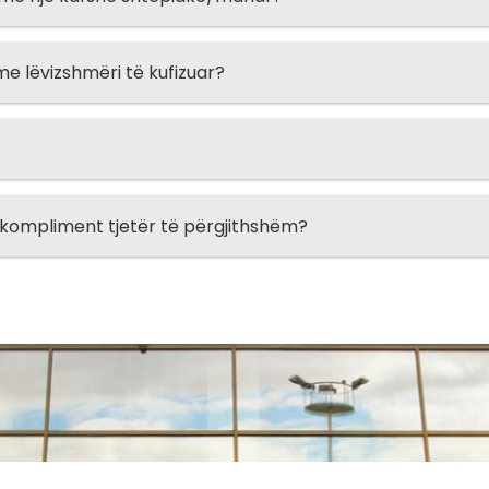
e lëvizshmëri të kufizuar?
e kompliment tjetër të përgjithshëm?