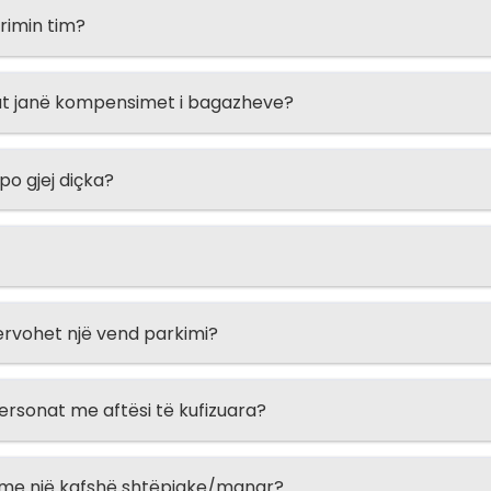
urimin tim?
lat janë kompensimet i bagazheve?
o gjej diçka?
ervohet një vend parkimi?
ersonat me aftësi të kufizuara?
 me një kafshë shtëpiake/manar?