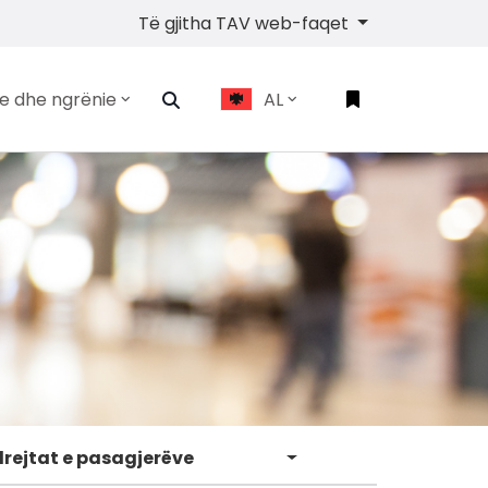
Të gjitha TAV web-faqet
je dhe ngrënie
AL
drejtat e pasagjerëve