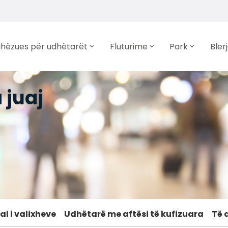
hëzues për udhëtarët
Fluturime
Park
Bler
 juaj
l i valixheve
Udhëtarë me aftësi të kufizuara
Të 