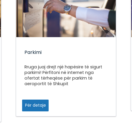
Parkimi
Rruga juaj drejt një hapësire të sigurt
parkimi! Përfitoni në internet nga
ofertat tërheqëse për parkim të
aeroportit të Shkupit
Për detaje