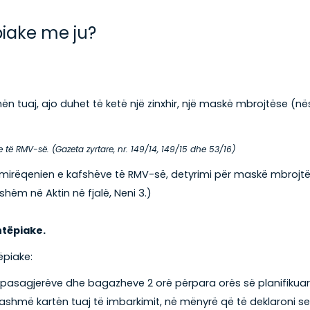
piake me ju?
hën tuaj, ajo duhet të ketë një zinxhir, një maskë mbrojtëse (
 të RMV-së. (Gazeta zyrtare, nr. 149/14, 149/15 dhe 53/16)
e mirëqenien e kafshëve të RMV-së, detyrimi për maskë mbrojtë
shëm në Aktin në fjalë, Neni 3.)
htëpiake.
ëpiake:
të pasagjerëve dhe bagazheve 2 orë përpara orës së planifikuar t
ashmë kartën tuaj të imbarkimit, në mënyrë që të deklaroni s