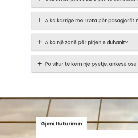
A ka karrige me rrota për pasagjerët m
A ka një zonë për pirjen e duhanit?
Po sikur të kem një pyetje, ankesë os
Gjeni fluturimin