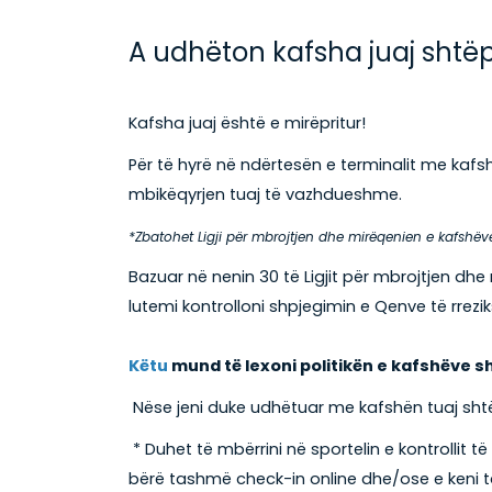
A udhëton kafsha juaj shtë
Kafsha juaj është e mirëpritur!
Për të hyrë në ndërtesën e terminalit me kafs
mbikëqyrjen tuaj të vazhdueshme.
*Zbatohet Ligji për mbrojtjen dhe mirëqenien e kafshëve
Bazuar në nenin 30 të Ligjit për mbrojtjen dh
lutemi kontrolloni shpjegimin e Qenve të rrezik
Këtu
mund të lexoni politikën e kafshëve s
Nëse jeni duke udhëtuar me kafshën tuaj sht
* Duhet të mbërrini në sportelin e kontrollit 
bërë tashmë check-in online dhe/ose e keni t