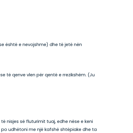
nëse është e nevojshme) dhe të jetë nën
se të qenve vlen për qentë e rrezikshëm. (Ju
ë nisjes së fluturimit tuaj, edhe nëse e keni
e po udhëtoni me një kafshë shtëpiake dhe ta