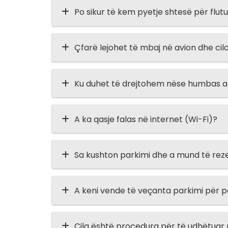
Po sikur të kem pyetje shtesë për flut
Çfarë lejohet të mbaj në avion dhe ci
Ku duhet të drejtohem nëse humbas ap
A ka qasje falas në internet (Wi-Fi)?
Sa kushton parkimi dhe a mund të rez
A keni vende të veçanta parkimi për p
Cila është procedura për të udhëtuar