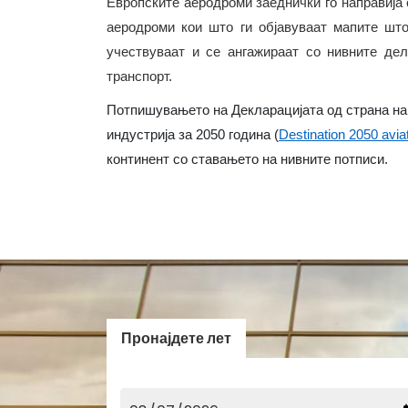
Европските аеродроми заеднички го направија о
аеродроми кои што ги објавуваат мапите што
учествуваат и се ангажираат со нивните дел
транспорт.
Потпишувањето на Декларацијата од страна н
индустрија за 2050 година (
Destination 2050 avia
континент со ставањето на нивните потписи.
Пронајдете лет