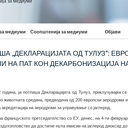
ија за медиуми
 за медиуми
Соопштенија за медиуми
Објави
ША „ДЕКЛАРАЦИЈАТА ОД ТУЛУЗ“: ЕВ
И НА ПАТ КОН ДЕКАРБОНИЗАЦИЈА 
 година, ја потпиша Декларацијата од Тулуз, приклучувајќи се
о животната средина, предводена од 200 европски аеродроми и
 акредитација на аеродроми за управување со јаглерод.
а француското претседателство со ЕУ, денес, на 4-ти февруари
здухопловство да достигне нула емисии на јаглерод диоксид до 