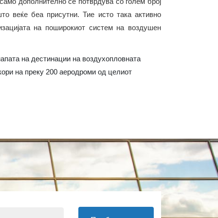
л само дополнително се потврдува со голем број
то веќе беа присутни. Тие исто така активно
низацијата на поширокиот систем на воздушен
о мапата на дестинации на воздухопловната
кори на преку 200 аеродроми од целиот