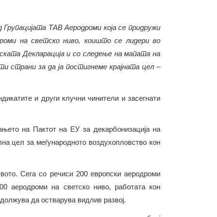
д Групацијата ТАВ Аеродроми која се придружи
дроми на светско ниво, коишто се лидери во
ската Декларација и со следење на мапата на
ти страни за да ја постигнеме крајната цел –
ндикатите и други клучни чинители и засегнати
вањето на Пактот на ЕУ за декарбонизација на
на цел за меѓународното воздухопловство кон
вото. Сега со речиси 200 европски аеродроми
00 аеродроми на светско ниво, работата кон
одолжува да остварува видлив развој.