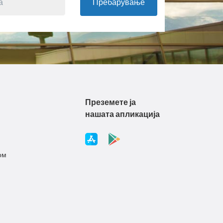
Пребарување
Преземете ја
нашата апликација
ом