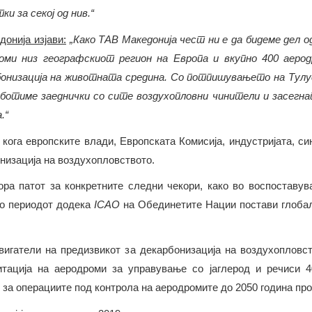
 за секој од нив.“
онија изјави:
„Како ТАВ Македонија чест ни е да бидеме дел о
оми низ географскиот регион на Европа и вкупно 400 аеро
онизација на животната средина. Со потпишувањето на Тулу
работиме заеднички со сите воздухопловни чинители и засегна
ина.“
 кога европските влади, Европската Комисија, индустријата, си
онизација на воздухопловството.
ора патот за конкретните следни чекори, како во воспоставу
во периодот додека
ICAO
на Обединетите Нации постави глобал
вигатели на предизвикот за декарбонизација на воздухопловст
тација на аеродроми за управување со јаглерод и речиси 4
 за операциите под контрола на аеродромите до 2050 година пр