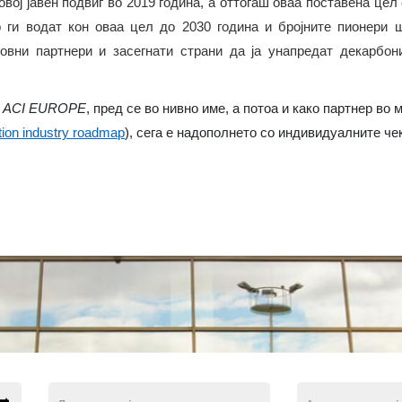
вој јавен подвиг во 2019 година, а оттогаш оваа поставена це
 ги водат кон оваа цел до 2030 година и бројните пионери ш
овни партнери и засегнати страни да ја унапредат декарбо
а
ACI EUROPE
, пред се во нивно име, а потоа и како партнер в
tion industry roadmap
), сега е надополнето со индивидуалните че