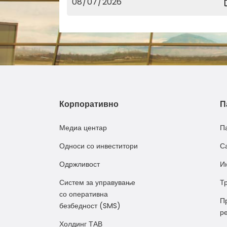
Корпоративно
П
Медиа центар
П
Односи со инвеститори
С
Одржливост
И
Систем за управување
Т
со оперативна
П
безбедност (SMS)
р
Холдинг ТАВ