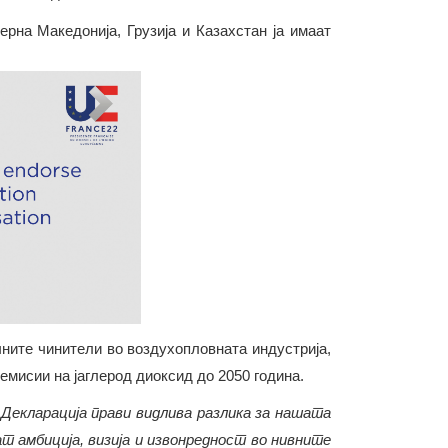
ерна Македонија, Грузија и Казахстан ја имаат
чните чинители во воздухопловната индустрија,
емисии на јаглерод диоксид до 2050 година.
 Декларација прави видлива разлика за нашата
т амбиција, визија и извонредност во нивните