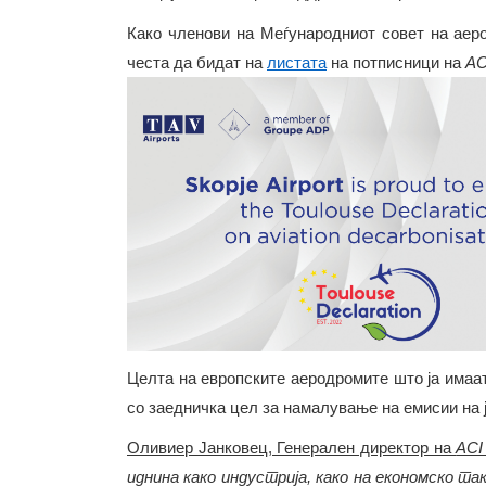
Како членови на Меѓународниот совет на аер
честа да бидат на
листата
на потписници на
AC
Целта на европските аеродромите што ја имаат
со заедничка цел за намалување на емисии на 
Оливиер Јанковец, Генерален директор на
AC
иднина како индустрија, како на економско т