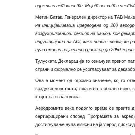
одржливи активности. Мојот восхит и честитки
Метин Батак, Генерален директор на ТАВ Макед
на иницијативата предводена од 200 аеродр
воздухопловниот сектор на патот кон декарб
индустријата на ACI, како нивна членка, ќе 
нула емисии на јаглерод диоксид до 2050 год
Тулуската Декларација го означува првиот пат
страни и формално се усогласуваат за декарб
Ова е момент од огромно значење, кој го отв
воздухопловството, така и на глобално ниво, 
крајот на оваа година.
Аеродромите веќе подолго време се првите д
сертифицирани според Програмата за акреди
достигнување нула емисии на јаглерод диоксид