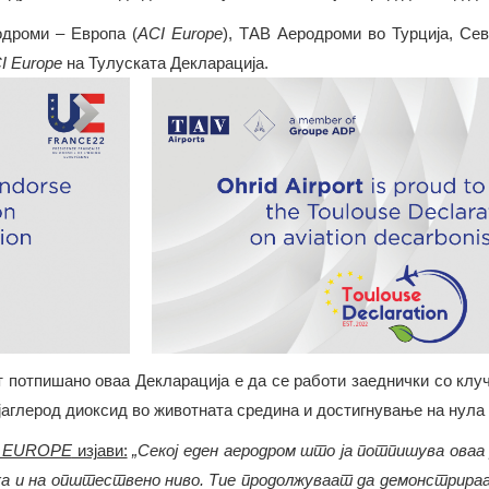
одроми – Европа (
ACI Europe
), ТАВ Аеродроми во Турција, Сев
I Europe
на Тулуската Декларација.
 потпишано оваа Декларација е да се работи заеднички со клу
јаглерод диоксид во животната средина и достигнување на нула 
I EUROPE
изјави:
„Секој еден аеродром што ја потпишува оваа
ака и на општествено ниво. Тие продолжуваат да демонстрираа