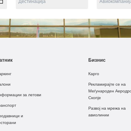
атник
Бизнис
аркинг
Карго
алони
Рекламирајте се на
Меѓународен Аеродр
нформации за летови
Скопје
ранспорт
Развој на мрежа на
авиолинии
родавници и
есторани