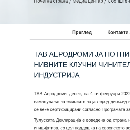
Почетна страна
/
Медиа центар
/
Соопштен
Преглед
Контакти
ТАВ АЕРОДРОМИ ЈА ПОТПИ
НИВНИТЕ КЛУЧНИ ЧИНИТЕЛ
ИНДУСТРИЈА
ТАВ Аеродроми, денес, на 4-ти февруари 2022
намалување на емисиите на јаглерод диоксид в
се веќе сертифицирани согласно Програмата за
Тулуската Декларација е воведена од страна н
иницијатива, со цел поддршка на европското во