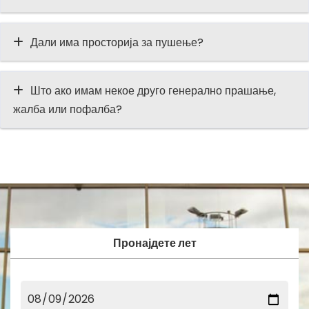
Дали има просторија за пушење?
Што ако имам некое друго генерално прашање,
жалба или пофалба?
Пронајдете лет