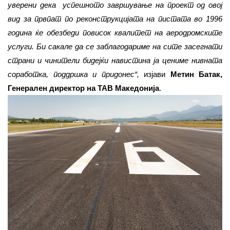
уверени дека успешното завршување на проект од овој
вид за првпат по реконструкцијата на пистата во 1996
година ќе обезбеди повисок квалитет на аеродромските
услуги. Би сакале да се заблагодариме на сите засегнати
страни и чинители бидејќи навистина ја цениме нивната
соработка, поддршка и придонес“,
изјави
Метин Батак,
Генерален директор на ТАВ Македонија
.