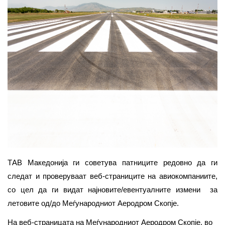
ТАВ Македонија ги советува патниците редовно да ги
следат и проверуваат веб-страниците на авиокомпаниите,
со цел да ги видат најновите/евентуалните измени за
летовите од/до Меѓународниот Аеродром Скопје.
На веб-страницата на Меѓународниот Аеродром Скопје, во