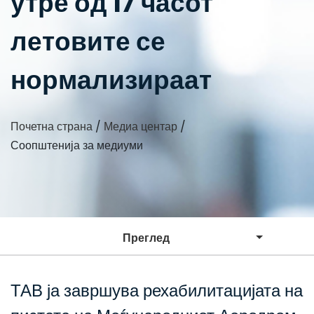
утре од 17 часот
летовите се
нормализираат
Почетна страна
/
Медиа центар
/
Соопштенија за медиуми
Преглед
ТАВ ја завршува рехабилитацијата на