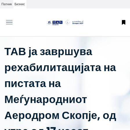
Патник
Бизнис
ТАВ ја завршува
рехабилитацијата на
пистата на
Меѓународниот
Аеродром Скопје, од