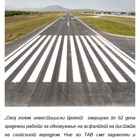
„Овој голем инвестициски проект завршува по 62 дена
градежни работи за обновување на асфалтот на пистата
на скопскиот аеродром. Ние во ТАВ сме задоволни и