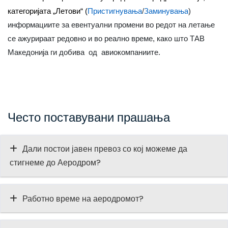
к
атегоријата „Летови“ (
Пристигнувања
/
Заминувања
)
информациите за евентуални промени во редот на летање
се ажурираат редовно и во реално време, како што ТАВ
Македонија ги добива од авиокомпаниите.
Често поставувани прашања
Дали постои јавен превоз со кој можеме да
стигнеме до Аеродром?
Работно време на аеродромот?