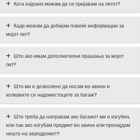
Кога најрано можам да се пријавам на летот?
Каде можам да добијам повеќе информации за
мојот лет?
Што ако имам дополнителни прашања за мојот
лет?
Што ми е дозволено да носам во авион и
колкавите се надоместоците за багаж?
Што треба да направам ако багажот ми е изгубен,
или пак ако изгубам предмет во авион или пронајдам
нешто на аеродромот?