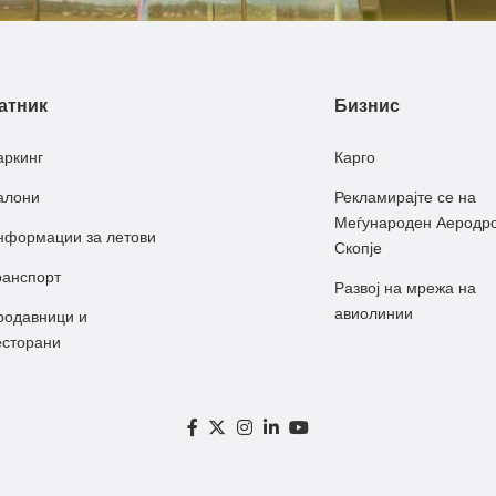
атник
Бизнис
аркинг
Карго
алони
Рекламирајте се на
Меѓународен Аеродр
нформации за летови
Скопје
ранспорт
Развој на мрежа на
авиолинии
родавници и
есторани