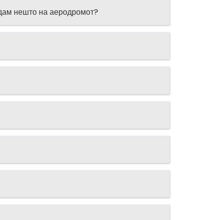
ајдам нешто на аеродромот?