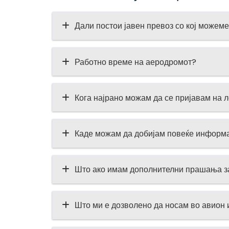
Дали постои јавен превоз со кој можем
Работно време на аеродромот?
Кога најрано можам да се пријавам на л
Каде можам да добијам повеќе информа
Што ако имам дополнителни прашања за
Што ми е дозволено да носам во авион 