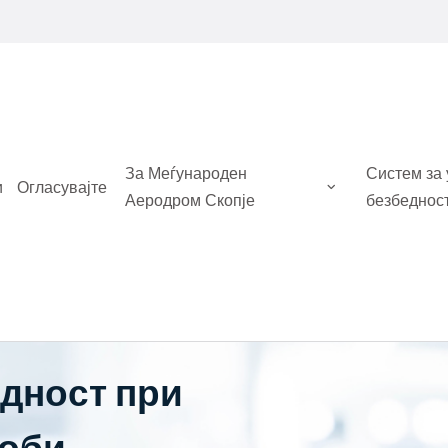
За Меѓународен
Систем за
и
Огласувајте
Аеродром Скопје
безбеднос
едност при