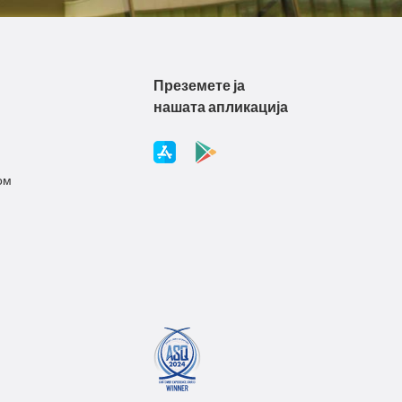
Преземете ја
нашата апликација
ом