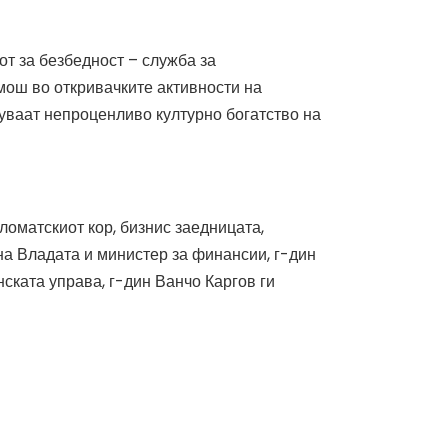
от за безбедност – служба за
мош во откривачките активности на
уваат непроценливо културно богатство на
оматскиот кор, бизнис заедницата,
на Владата и министер за финансии, г-дин
ската управа, г-дин Ванчо Каргов ги