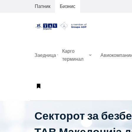
Патник
Бизнис
Карго
Заедница
Авиокомпани
терминал
Секторот за безб