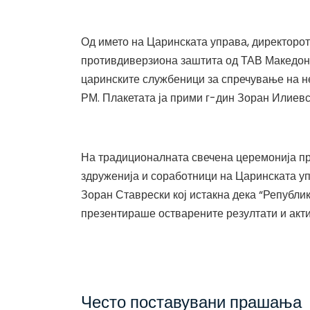
Од името на Царинската управа, директорот
противдиверзиона заштита од ТАВ Македони
царинските службеници за спречување на н
РМ. Плакетата ја прими г-дин Зоран Илиевск
На традиционалната свечена церемонија пр
здруженија и соработници на Царинската уп
Зоран Ставрески кој истакна дека “Републик
презентираше остварените резултати и акти
Често поставувани прашања