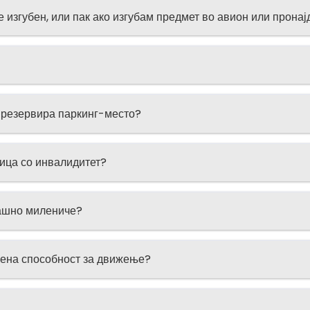
е изгубен, или пак ако изгубам предмет во авион или прон
е резервира паркинг-место?
ица со инвалидитет?
машно милениче?
чена способност за движење?