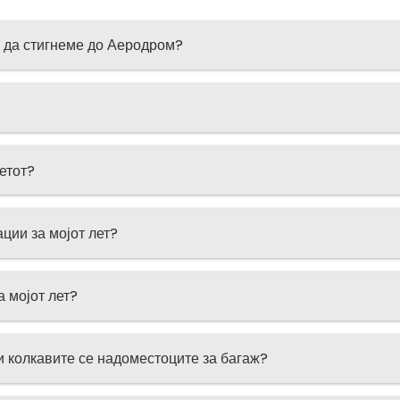
е да стигнеме до Аеродром?
етот?
ции за мојот лет?
 мојот лет?
и колкавите се надоместоците за багаж?