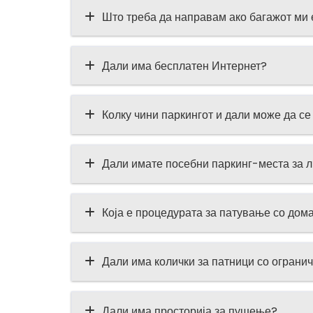
Што треба да направам ако багажот ми 
Дали има бесплатен Интернет?
Колку чини паркингот и дали може да с
Дали имате посебни паркинг-места за л
Која е процедурата за патување со до
Дали има колички за патници со ограни
Дали има просторија за пушење?