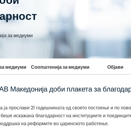
доби
дарност
ија за медиуми
 за медиуми
Соопштенија за медиуми
Објави
ТАВ Македонија доби плакета за благода
 ја прослави 21 годишнината од своето постоење и по пово
беше искажана благодарност на институциите и поединците
поддршка на реформите во царинското работење.