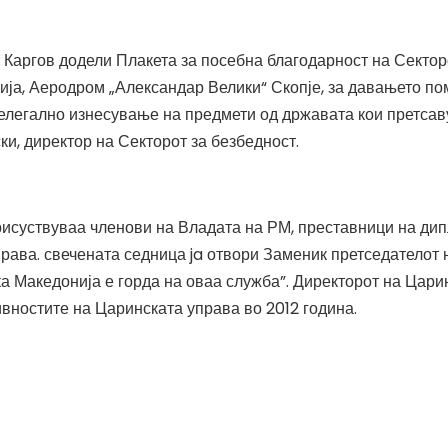
 Каргов додели Плакета за посебна благодарност на Сектор
ја, Аеродром „Александар Велики“ Скопје, за давањето по
елегално изнесување на предмети од државата кои претсав
и, директор на Секторот за безбедност.
исуствуваа членови на Владата на РМ, преставници на дипл
рава. свечената седница ja отвори Заменик претседателот 
а Македонија е горда на оваа служба”. Директорот на Царин
вностите на Царинската управа во 2012 година.