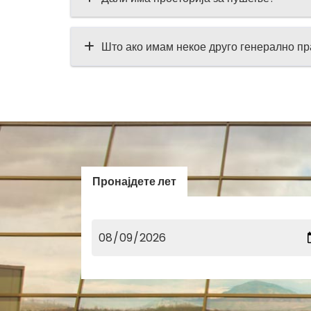
Што ако имам некое друго генерално п
Пронајдете лет