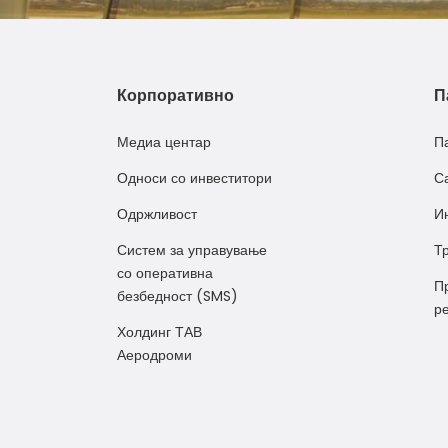
Корпоративно
П
Медиа центар
П
Односи со инвеститори
С
Одржливост
И
Систем за управување
Т
со оперативна
П
безбедност (SMS)
р
Холдинг ТАВ
Аеродроми