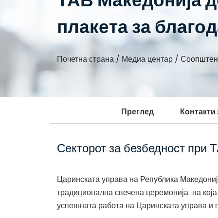
ТАВ Македонија 
плакета за благо
Почетна страна
/
Медиа центар
/
Соопштен
Преглед
Контакти
Секторот за безбедност при 
Царинската управа на Република Македонија
традиционална свечена церемонија на која 
успешната работа на Царинската управа и 