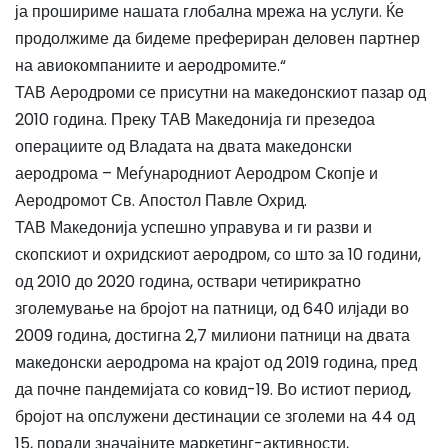
ја прошириме нашата глобална мрежа на услуги. Ќе
продолжиме да бидеме префериран деловен партнер
на авиокомпаниите и аеродромите.“
ТАВ Аеродроми се присутни на македонскиот пазар од
2010 година. Преку ТАВ Македонија ги презедоа
операциите од Владата на двата македонски
аеродрома – Меѓународниот Аеродром Скопје и
Аеродромот Св. Апостол Павле Охрид.
ТАВ Македонија успешно управува и ги разви и
скопскиот и охридскиот аеродром, со што за 10 години,
од 2010 до 2020 година, оствари четирикратно
зголемување на бројот на патници, од 640 илјади во
2009 година, достигна 2,7 милиони патници на двата
македонски аеродрома на крајот од 2019 година, пред
да почне пандемијата со ковид-19. Во истиот период,
бројот на опслужени дестинации се зголеми на 44 од
15, поради значајните маркетинг-активности,