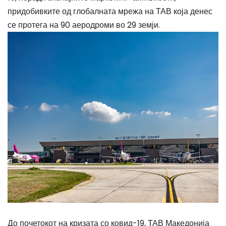
придобивките од глобалната мрежа на ТАВ која денес
се протега на 90 аеродроми во 29 земји.
До почетокот на кризата со ковид-19, ТАВ Македонија