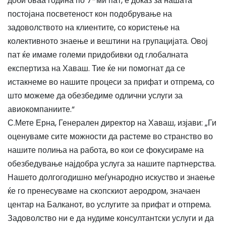
доби оваа година по 7-ми пат, е доказ за нашата
постојана посветеност кон подобрување на
задоволството на клиентите, со користење на
колективното знаење и вештини на групацијата. Овој
пат ќе имаме големи придобивки од глобалната
експертиза на Хаваш. Тие ќе ни помогнат да се
истакнеме во нашите процеси за прифат и отпрема, со
што можеме да обезбедиме одлични услуги за
авиокомпаниите.“
С.Мете Ерна, Генерален директор на Хаваш, изјави: „Ги
оценуваме сите можности да растеме во странство во
нашите полиња на работа, во кои се фокусираме на
обезбедување најдобра услуга за нашите партнерства.
Нашето долгогодишно меѓународно искуство и знаење
ќе го пренесуваме на скопскиот аеродром, значаен
центар на Балканот, во услугите за прифат и отпрема.
Задоволство ни е да нудиме консултантски услуги и да