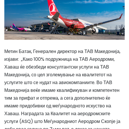
Метин Батак, Генерален директор на ТАВ Македонија,
изјави: „Како 100% подружница на ТАВ Аеродроми,
Хаваш ќе обезбеди консултантски услуги на ТАВ
Македонија, со цел зголемување на квалитетот на
услугите што се нудат на авиокомпаниите. Во ТАВ
Македонија веќе имаме квалификуван и компетентен
тим за прифат и отпрема, а сега дополнително ќе
имаме придобивки од меѓународното искуство на
Хаваш. Наградата за Квалитет на аеродромските
услуги (ASQ) што Меѓународниот Аеродром Скопје ја