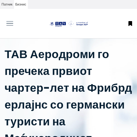
Патник
Бизнис
ТАВ Аеродроми го
пречека првиот
чартер-лет на Фрибрд
ерлајнс со германски
туристи на