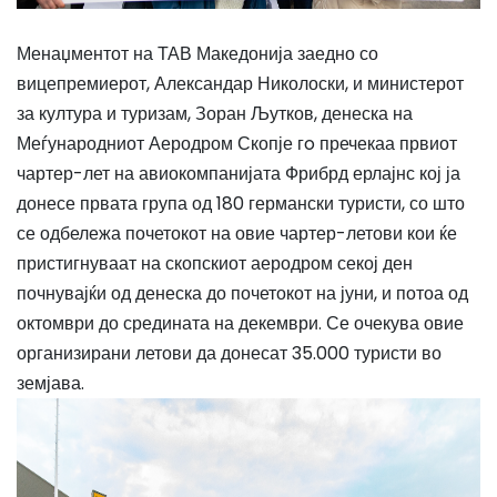
Менаџментот на ТАВ Македонија заедно со
вицепремиерот, Александар Николоски, и министерот
за култура и туризам, Зоран Љутков, денеска на
Меѓународниот Аеродром Скопје гo пречекаа првиот
чартер-лет на авиокомпанијата Фрибрд ерлајнс кој ја
донесе првата група од 180 германски туристи, со што
се одбележа почетокот на овие чартер-летови кои ќе
пристигнуваат на скопскиот аеродром секој ден
почнувајќи од денеска до почетокот на јуни, и потоа од
октомври до средината на декември. Се очекува овие
организирани летови да донесат 35.000 туристи во
земјава.