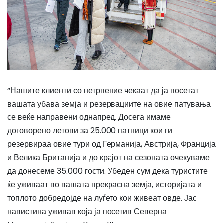
“Нашите клиенти со нетрпение чекаат да ја посетат
вашата убава земја и резервациите на овие патувања
се веќе направени однапред. Досега имаме
договорено летови за 25.000 патници кои ги
резервираа овие тури од Германија, Австрија, Франција
и Велика Британија и до крајот на сезоната очекуваме
да донесеме 35.000 гости. Убеден сум дека туристите
ќе уживаат во вашата прекрасна земја, историјата и
топлото добредојде на луѓето кои живеат овде. Јас
навистина уживав која ја посетив Северна