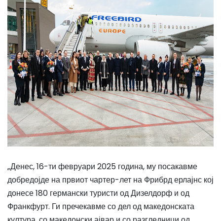
„Денес, 16-ти февруари 2025 година, му посакавме
добредојде на првиот чартер-лет на Фрибрд ерлајнс кој
донесе 180 германски туристи од Дизелдорф и од
Франкфурт. Ги пречекавме со дел од македонската
култура, со македонски ајвар и со разгледници од