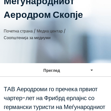
Меѓународниот
Аеродром Скопје
Почетна страна
/
Медиа центар
/
Соопштенија за медиуми
Преглед
ТАВ Аеродроми го пречека првиот
чартер-лет на Фрибрд ерлајнс со
германски туристи на Меѓународниот