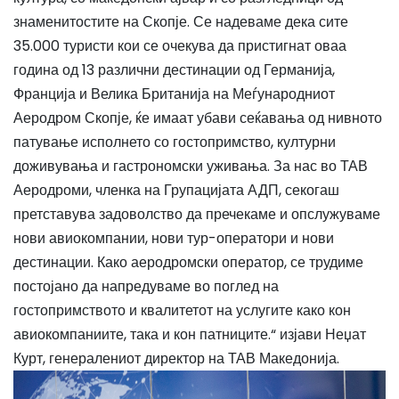
знаменитостите на Скопје. Се надеваме дека сите
35.000 туристи кои се очекува да пристигнат оваа
година од 13 различни дестинации од Германија,
Франција и Велика Британија на Меѓународниот
Аеродром Скопје, ќе имаат убави сеќавања од нивното
патување исполнето со гостопримство, културни
доживувања и гастрономски уживања. За нас во ТАВ
Аеродроми, членка на Групацијата АДП, секогаш
претставува задоволство да пречекаме и опслужуваме
нови авиокомпании, нови тур-оператори и нови
дестинации. Како аеродромски оператор, се трудиме
постојано да напредуваме во поглед на
гостопримството и квалитетот на услугите како кон
авиокомпаниите, така и кон патниците.“ изјави Неџат
Курт, генералениот директор на ТАВ Македонија.