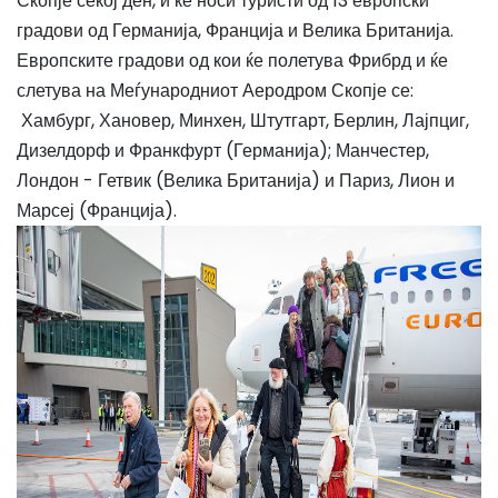
Скопје секој ден, и ќе носи туристи од 13 европски
градови од Германија, Франција и Велика Британија.
Европските градови од кои ќе полетува Фрибрд и ќе
слетува на Меѓународниот Аеродром Скопје се:
Хамбург, Хановер, Минхен, Штутгарт, Берлин, Лајпциг,
Дизелдорф и Франкфурт (Германија); Манчестер,
Лондон - Гетвик (Велика Британија) и Париз, Лион и
Марсеј (Франција).