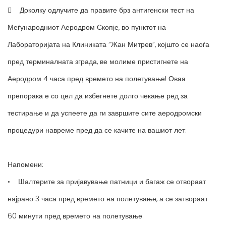
 Доколку одлучите да правите брз антигенски тест на
Меѓународниот Аеродром Скопје, во пунктот на
Лабораторијата на Клиниката “Жан Митрев”, којшто се наоѓа
пред терминалната зграда, ве молиме пристигнете на
Аеродром 4 часа пред времето на полетување! Оваа
препорака е со цел да избегнете долго чекање ред за
тестирање и да успеете да ги завршите сите аеродромски
процедури навреме пред да се качите на вашиот лет.
Напомени:
• Шалтерите за пријавување патници и багаж се отвораат
најрано 3 часа пред времето на полетување, а се затвораат
60 минути пред времето на полетување.