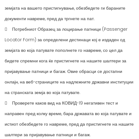
земјата на вашето пристигнување, обезбедете ги бараните
документи навреме, пред да тргнете на пат.
 Потребниот Образец за лоцирање патници (Passenger
Locator Form) за определени дестинаци кој е издаден од
земјата во која патувате пополнете го навреме, со цел да
бидете спремни кога ќе пристигнете на нашите шалтери за
пријавување патници и багаж. Овие обрасци се достапни
онлајн, на веб-страниците на надлежните државни институции
на странската земја во која патувате.
 Проверете каков вид на КОВИД-19 негативен тест и
направен пред колку време, бара државата во која патувате и
истиот обезбедете го навреме, пред да пристигнете на нашите
шалтери за пријавување патници и багаж.