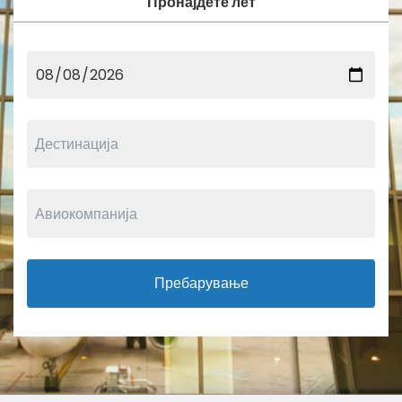
Пронајдете лет
Пребарување