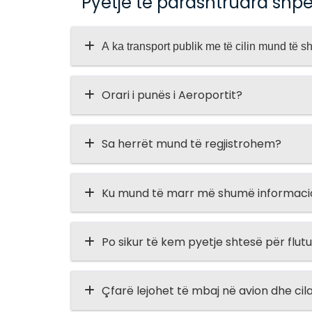
Pyetje të parashtruara shp
A ka transport publik me të cilin mund të 
Orari i punës i Aeroportit?
Sa herrët mund të regjistrohem?
Ku mund të marr më shumë informacion
Po sikur të kem pyetje shtesë për flut
Çfarë lejohet të mbaj në avion dhe ci