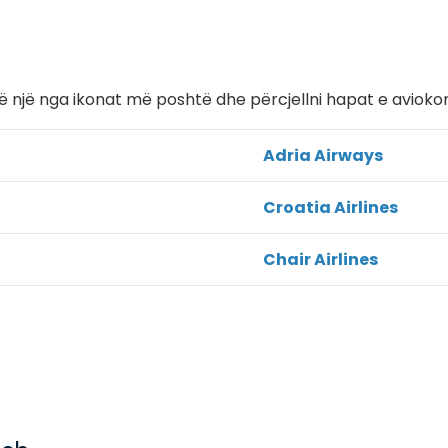
i në një nga ikonat më poshtë dhe përcjellni hapat e aviok
Adria Airways
Croatia Airlines
Chair Airlines