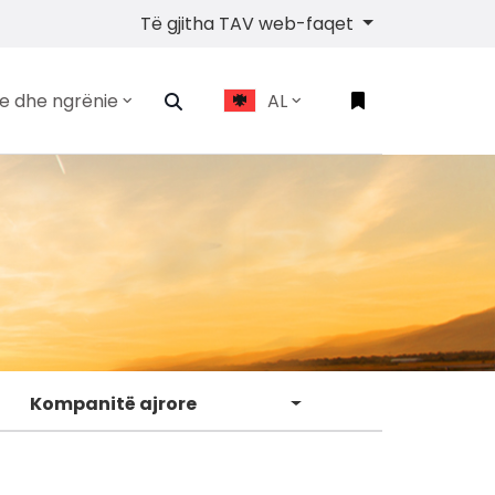
Të gjitha TAV web-faqet
je dhe ngrënie
AL
Kompanitë ajrore