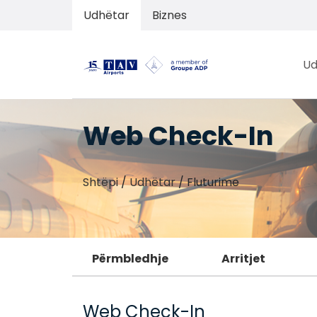
Udhëtar
Biznes
Ud
Web Check-In
Shtëpi
/
Udhëtar
/
Fluturime
Përmbledhje
Arritjet
Web Check-In