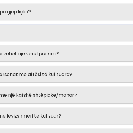
o gjej diçka?
ervohet një vend parkimi?
ersonat me aftësi të kufizuara?
 me një kafshë shtëpiake/manar?
e lëvizshmëri të kufizuar?