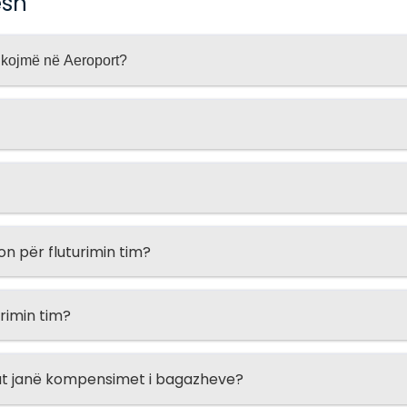
esh
shkojmë në Aeroport?
 për fluturimin tim?
urimin tim?
lat janë kompensimet i bagazheve?