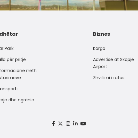
dhëtar
Biznes
ar Park
Kargo
lla për pritje
Advertise at Skopje
Airport
nformacione rreth
luturimeve
Zhvillimi i rutës
ansporti
erje dhe ngrënie