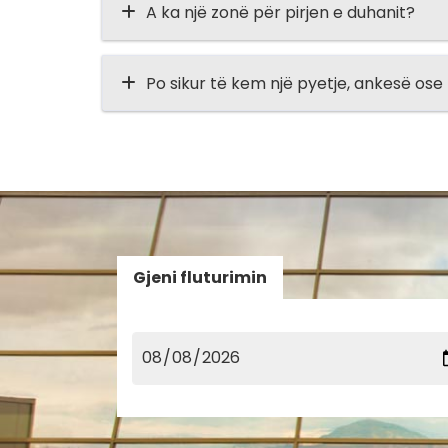
A ka një zonë për pirjen e duhanit?
Po sikur të kem një pyetje, ankesë os
Gjeni fluturimin