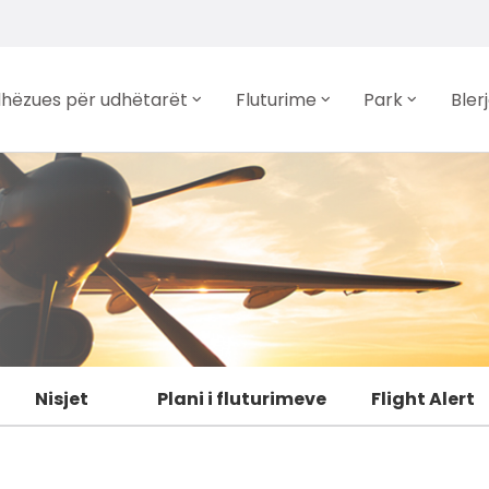
hëzues për udhëtarët
Fluturime
Park
Bler
Nisjet
Plani i fluturimeve
Flight Alert