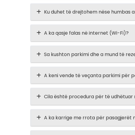
Ku duhet të drejtohem nëse humbas ap
A ka qasje falas në internet (Wi-Fi)?
Sa kushton parkimi dhe a mund të rez
A keni vende të veçanta parkimi për p
Cila është procedura për të udhëtuar
A ka karrige me rrota për pasagjerët m