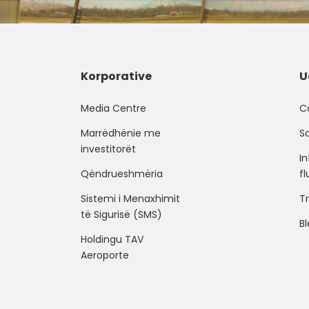
Korporative
U
Media Centre
C
Marrëdhënie me
Sa
investitorët
I
Qëndrueshmëria
f
Sistemi i Menaxhimit
Tr
të Sigurisë (SMS)
Bl
Holdingu TAV
Aeroporte