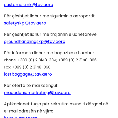
customer.mk@tav.aero
Për çështjet lidhur me sigurimin a aeroportit:
safetyskp@tav.aero
Për çështjet lidhur me trajtimin e udhëtarëve:
groundhandlingskp@tav.aero
Për informata lidhur me bagazhin e humbur
Phone: +389 (0) 2 3148-334; +389 (0) 2 3148-366
Fax: +389 (0) 2 3148-360
lostbaggage@tav.aero
Për oferta të marketingut:
macedoniamarketing@tav.aero
Aplikacionet tuaja për rekrutim mund ti dërgoni në
e-mail adresën në vijim: