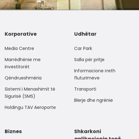
Korporative
Udhëtar
Media Centre
Car Park
Marrëdhënie me
Salla për pritje
investitorët
Informacione rreth
Qëndrueshmëria
fluturimeve
Sistemi i Menaxhimit të
Transporti
Sigurisë (SMS)
Blerje dhe ngrënie
Holdingu TAV Aeroporte
Biznes
Shkarkoni
aplikacionin tonë