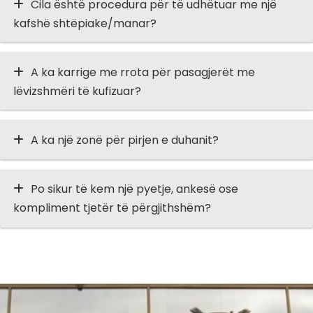
Cila është procedura për të udhëtuar me një
kafshë shtëpiake/manar?
A ka karrige me rrota për pasagjerët me
lëvizshmëri të kufizuar?
A ka një zonë për pirjen e duhanit?
Po sikur të kem një pyetje, ankesë ose
kompliment tjetër të përgjithshëm?