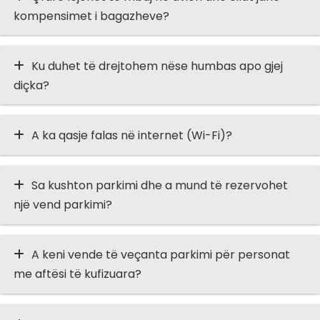
kompensimet i bagazheve?
Ku duhet të drejtohem nëse humbas apo gjej
diçka?
A ka qasje falas në internet (Wi-Fi)?
Sa kushton parkimi dhe a mund të rezervohet
një vend parkimi?
A keni vende të veçanta parkimi për personat
me aftësi të kufizuara?