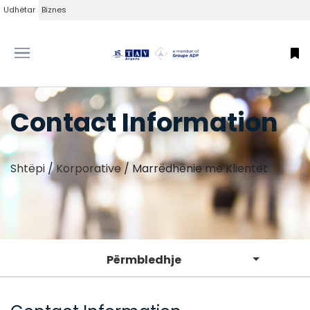
Udhëtar
Biznes
Contact Information
Shtëpi
/
Korporative
/
Marrëdhënie me Klientët
Përmbledhje