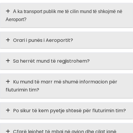
A ka transport publik me të cilin mund të shkojmë në
Aeroport?
Orari i punës i Aeroportit?
Sa herrët mund të regjistrohem?
Ku mund të marr më shumë informacion për
fluturimin tim?
Po sikur të kem pyetje shtesë për fluturimin tim?
Çfarë lejohet të mbaj në avion dhe cilat janë